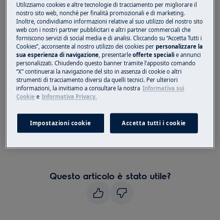
Utilizziamo cookies e altre tecnologie di tracciamento per migliorare il
Forno integrato
nostro sito web, nonchè per finalità promozionali e di marketing.
Inoltre, condividiamo informazioni relative al suo utilizzo del nostro sito
Forno a libera installazione
web con i nostri partner pubblicitari e altri partner commerciali che
forniscono servizi di social media e di analisi. Cliccando su “Accetta Tutti i
Soluzione:
Cookies”, acconsente al nostro utilizzo dei cookies per
personalizzare la
sua esperienza di navigazione
, presentarle
offerte speciali
e annunci
1. Pulire la superficie con una soluzione di
personalizzati. Chiudendo questo banner tramite l’apposito comando
“X” continuerai la navigazione del sito in assenza di cookie o altri
sapone e acqua.
strumenti di tracciamento diversi da quelli tecnici. Per ulteriori
informazioni, la invitiamo a consultare la nostra
Informativa sui
2. Qualora sia necessaria una pulizia
Cookie
e
Informativa Privacy.
accurata, preparare una miscela di acqua
calda e bicarbonato per la pulizia.
Impostazioni cookie
Accetta tutti i cookie
3. Applicare direttamente con un panno.
Questo articolo è stato utile?