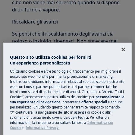
cibo non viene mai sprecato quando si dispone
di un forno a vapore.
Riscaldare gli avanzi
Se pensi che il riscaldamento degli avanzi sia
noioso o insipido, ripensaci. Non sprecare mai
cibo quando si ha un forno a vapore a portata di
mano. Il vapore riscalda rapidamente gli avanzi
Questo sito utilizza cookies per fornirti
senza seccarli. Alcuni forni a vapore hanno
un'esperienza personalizzata
anche un programma speciale per questo, sui
Utilizziamo cookies e altre tecnologie di tracciamento per migliorare il
forni a vapore Electrolux si chiama
nostro sito web, nonchè per finalità promozionali e di marketing.
Inoltre, condividiamo informazioni relative al suo utilizzo del nostro sito
"Rigenerazione a vapore". Quanto tempo
web con i nostri partner pubblicitari e altri partner commerciali che
richiede riscaldare il cibo nel forno a vapore?
forniscono servizi di social media e di analisi. Cliccando su “Accetta Tutti i
Cookies”, acconsente al nostro utilizzo dei cookies per
personalizzare la
Dipende, guarda alcuni consigli di seguito.
sua esperienza di navigazione
, presentarle
offerte speciali
e annunci
personalizzati. Chiudendo questo banner tramite l’apposito comando
“X” continuerai la navigazione del sito in assenza di cookie o altri
strumenti di tracciamento diversi da quelli tecnici. Per ulteriori
informazioni, la invitiamo a consultare la nostra
Informativa sui
Cookie
e
Informativa Privacy.