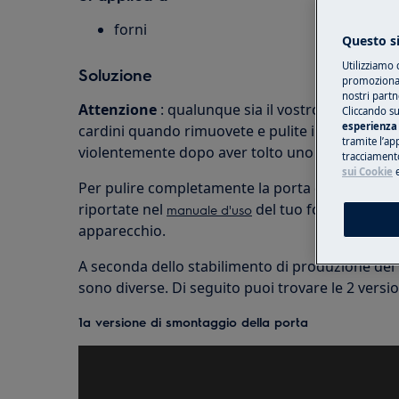
forni
Questo si
Utilizziamo 
Soluzione
promozionali
nostri partn
Attenzione
: qualunque sia il vostro forno, la 
Cliccando su
esperienza 
cardini quando rimuovete e pulite i vetri intern
tramite l’ap
violentemente dopo aver tolto uno o due vetri, 
tracciamento
sui Cookie
Per pulire completamente la porta del forno, ti 
riportate nel
del tuo forno per smo
manuale d'uso
apparecchio.
A seconda dello stabilimento di produzione del v
sono diverse. Di seguito puoi trovare le 2 version
1a versione di smontaggio della porta