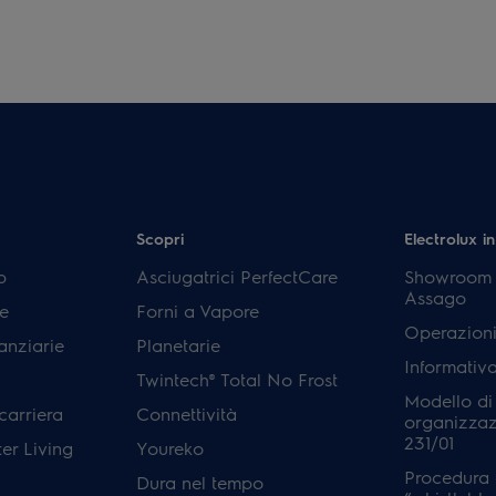
Scopri
Electrolux in
p
Asciugatrici PerfectCare
Showroom E
Assago
e
Forni a Vapore
Operazioni
anziarie
Planetarie
Informativ
Twintech® Total No Frost
Modello di
carriera
Connettività
organizzaz
231/01
er Living
Youreko
Procedura 
Dura nel tempo