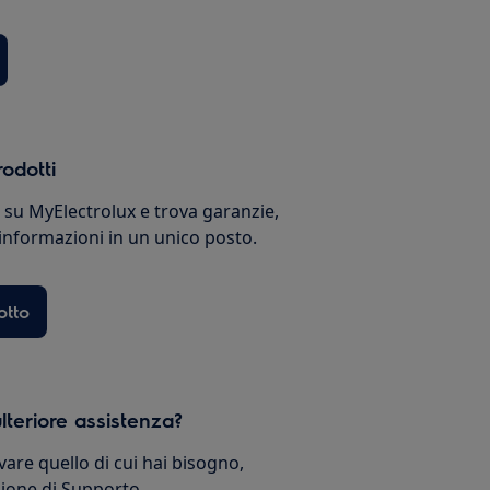
rodotti
i su MyElectrolux e trova garanzie,
 informazioni in un unico posto.
otto
lteriore assistenza?
vare quello di cui hai bisogno,
ezione di Supporto.