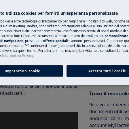
to utilizza cookies per fornirti un'esperienza personalizzata
cookies e altre tecnologie di tracciamento per migliorare il nostro sito web, nonchè per
Prenota una rip
 e di marketing. Inoltre, condividiamo informazioni relative al suo utilizzo del nostr
er pubblicitari e altri partner commerciali che forniscono servizi di social media e di an
porta non deve essere presente sui
 “Accetta Tutti i Cookies”, acconsente al nostro utilizzo dei cookies per
personalizzare 
Ripara il tuo elet
di navigazione
, presentarle
offerte speciali
e annunci personalizzati. Chiudendo qu
i. La porta potrebbe richiudersi
nostri centri autor
posito comando “X” continuerai la navigazione del sito in assenza di cookie o altri str
essendosi alleggerita.
 diversi da quelli tecnici. Per ulteriori informazioni, la invitiamo a consultare la nostr
e
Informativa Privacy.
consigliamo di seguire le istruzioni
Prenota
ntare e pulire la porta del tuo
Impostazioni cookie
Accetta tutti i cookie
ostro forno, le cerniere della porta
i esistenti.
Trova il manuale
Risolvi i problemi 
documenti utili per
puoi scaricare il
account MyElectro