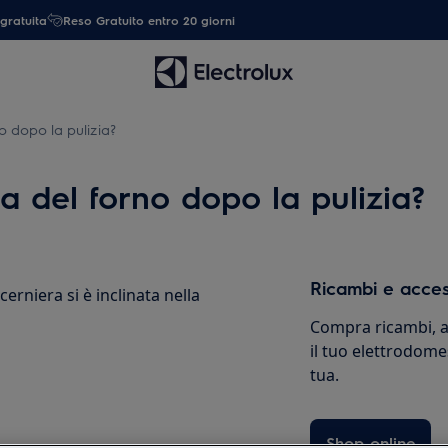
gratuita
Reso Gratuito entro 20 giorni
o dopo la pulizia?
a del forno dopo la pulizia?
Ricambi e acces
rniera si è inclinata nella
Compra ricambi, ac
il tuo elettrodome
tua.
Shop online