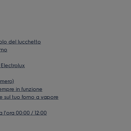
bolo del lucchetto
rno
 Electrolux
numero)
empre in funzione
e sul tuo forno a vapore
 l'ora 00:00 / 12:00