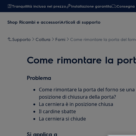
Tranquillità inclusa nel prezzo
Installazione garantita
Consegna 
Shop Ricambi e accessori
Articoli di supporto
Supporto
Cottura
Forni
Come rimontare la porta del forn
Come rimontare la port
Problema
Come rimontare la porta del forno se una ce
posizione di chiusura della porta?
La cerniera è in posizione chiusa
Il cardine sbatte
La cerniera si chiude
Si applica a