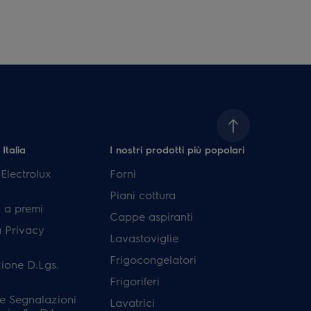
 Italia
I nostri prodotti più popolari
lectrolux
Forni
Piani cottura
 a premi
Cappe aspiranti
a Privacy
Lavastoviglie
Frigocongelatori
ione D.Lgs.
Frigoriferi
e Segnalazioni
Lavatrici