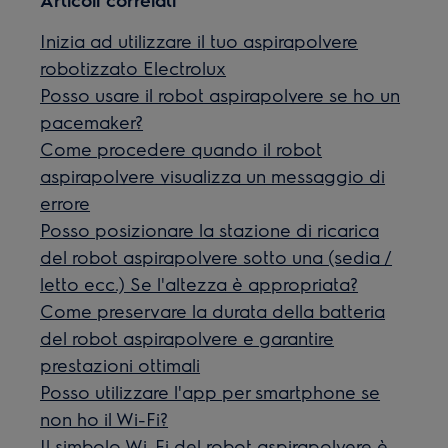
Inizia ad utilizzare il tuo aspirapolvere
robotizzato Electrolux
Posso usare il robot aspirapolvere se ho un
pacemaker?
Come procedere quando il robot
aspirapolvere visualizza un messaggio di
errore
Posso posizionare la stazione di ricarica
del robot aspirapolvere sotto una (sedia /
letto ecc.) Se l'altezza è appropriata?
Come preservare la durata della batteria
del robot aspirapolvere e garantire
prestazioni ottimali
Posso utilizzare l'app per smartphone se
non ho il Wi-Fi?
Il simbolo Wi-Fi del robot aspirapolvere è