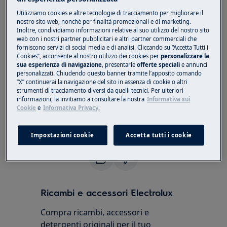
Aspirapolvere robot serie i9 puro
Utilizziamo cookies e altre tecnologie di tracciamento per migliorare il
nostro sito web, nonchè per finalità promozionali e di marketing.
Aspirapolvere robot serie RX9
Inoltre, condividiamo informazioni relative al suo utilizzo del nostro sito
web con i nostri partner pubblicitari e altri partner commerciali che
Risposta:
forniscono servizi di social media e di analisi. Cliccando su “Accetta Tutti i
Cookies”, acconsente al nostro utilizzo dei cookies per
personalizzare la
Il robot aspirapolvere non richiede luce nella
sua esperienza di navigazione
, presentarle
offerte speciali
e annunci
personalizzati. Chiudendo questo banner tramite l’apposito comando
stanza per il funzionamento.
“X” continuerai la navigazione del sito in assenza di cookie o altri
strumenti di tracciamento diversi da quelli tecnici. Per ulteriori
Avvertenza: la
forte luce solare può avere un
informazioni, la invitiamo a consultare la nostra
Informativa sui
impatto negativo sull'efficienza di pulizia del
Cookie
e
Informativa Privacy.
robot aspirapolvere.
Impostazioni cookie
Accetta tutti i cookie
Questo articolo è stato utile?
Ricambi e accessori Electrolux
Compra ricambi, accessori e
detergenti originali per il tuo