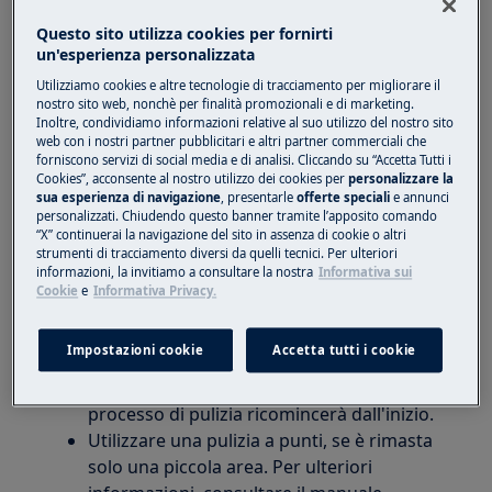
segue.
Questo sito utilizza cookies per fornirti
Il display è vuoto:
un'esperienza personalizzata
Utilizziamo cookies e altre tecnologie di tracciamento per migliorare il
La batteria è scarica. Deve essere
nostro sito web, nonchè per finalità promozionali e di marketing.
ricaricato.
Inoltre, condividiamo informazioni relative al suo utilizzo del nostro sito
web con i nostri partner pubblicitari e altri partner commerciali che
Il display funziona:
forniscono servizi di social media e di analisi. Cliccando su “Accetta Tutti i
Cookies”, acconsente al nostro utilizzo dei cookies per
personalizzare la
sua esperienza di navigazione
, presentarle
offerte speciali
e annunci
Può anche arrestarsi in caso di riavvio del
personalizzati. Chiudendo questo banner tramite l’apposito comando
sistema, attivato da un arresto anomalo
“X” continuerai la navigazione del sito in assenza di cookie o altri
del sistema interno. Il progresso attuale
strumenti di tracciamento diversi da quelli tecnici. Per ulteriori
informazioni, la invitiamo a consultare la nostra
Informativa sui
probabilmente è stato cancellato.
Cookie
e
Informativa Privacy.
Se si preme il pulsante di riproduzione,
verrà avviato un nuovo ciclo di pulizia. Si
Impostazioni cookie
Accetta tutti i cookie
consiglia di rimettere il robot nel punto di
partenza (base del caricabatterie) e il
processo di pulizia ricomincerà dall'inizio.
Utilizzare una pulizia a punti, se è rimasta
solo una piccola area. Per ulteriori