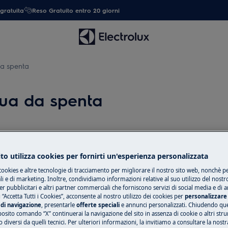
gratuita
Reso Gratuito entro 20 giorni
da spenta
qua da spenta
Ricambi e acces
to utilizza cookies per fornirti un'esperienza personalizzata
Compra ricambi, ac
cookies e altre tecnologie di tracciamento per migliorare il nostro sito web, nonchè per
il tuo elettrodome
 e di marketing. Inoltre, condividiamo informazioni relative al suo utilizzo del nostr
er pubblicitari e altri partner commerciali che forniscono servizi di social media e di an
tua.
 “Accetta Tutti i Cookies”, acconsente al nostro utilizzo dei cookies per
personalizzare 
di navigazione
, presentarle
offerte speciali
e annunci personalizzati. Chiudendo qu
posito comando “X” continuerai la navigazione del sito in assenza di cookie o altri str
 diversi da quelli tecnici. Per ulteriori informazioni, la invitiamo a consultare la nostr
Shop online