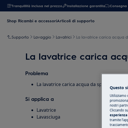
Tranquillità inclusa nel prezzo
Installazione garantita
Consegna 
Shop Ricambi e accessori
Articoli di supporto
Supporto
Lavaggio
Lavatrici
La lavatrice carica acqua 
La lavatrice carica ac
Problema
La lavatrice carica acqua da spenta
Questo si
Utilizziamo 
Si applica a
promozionali
nostri partn
Lavatrice
Cliccando su
esperienza 
Lavasciuga
tramite l’ap
tracciamento