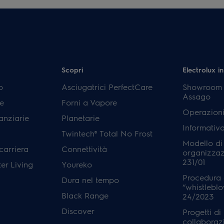
Scopri
Electrolux in
p
Asciugatrici PerfectCare
Showroom E
Assago
e
Forni a Vapore
Operazioni
anziarie
Planetarie
Informativ
Twintech® Total No Frost
Modello di
carriera
Connettività
organizzaz
231/01
er Living
Youreko
Procedura 
Dura nel tempo
“whistleblo
Black Range
24/2023
Discover
Progetti di
collaboraz