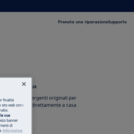
Prenota una riparazione
Supporto
sori Electrolux
cessori e detergenti originali per
 finalità
stico e ricevili direttamente a casa
o sito web con i
alisi.
la sua
esto banner
umenti di
a
Informativa