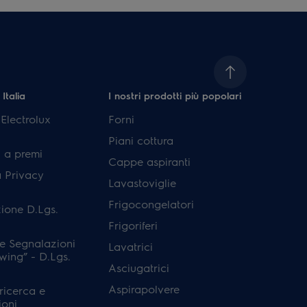
 Italia
I nostri prodotti più popolari
lectrolux
Forni
Piani cottura
 a premi
Cappe aspiranti
a Privacy
Lavastoviglie
Frigocongelatori
ione D.Lgs.
Frigoriferi
e Segnalazioni
Lavatrici
wing” - D.Lgs.
Asciugatrici
Aspirapolvere
 ricerca e
ioni