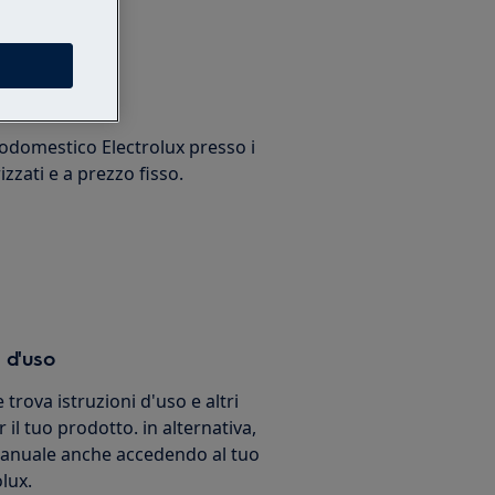
arazione
trodomestico Electrolux presso i
izzati e a prezzo fisso.
 d'uso
e trova istruzioni d'uso e altri
 il tuo prodotto. in alternativa,
 manuale anche accedendo al tuo
lux.