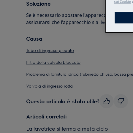
sui Cookie
Soluzione
Se è necessario spostare l'apparecchio per esegu
assicurarsi che l'apparecchio sia livellato
Causa
Tubo di ingresso piegato
Filtro della valvola bloccato
Problema di fornitura idrica (rubinetto chiuso, bassa pr
Valvola di ingresso rotta
Questo articolo è stato utile?
Articoli correlati
La lavatrice si ferma a metà ciclo