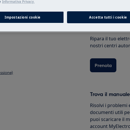
e
Informativa Privacy.
ire i passaggi suggeriti, al termine
Impostazioni cookie
Accetta tutti i cookie
Prenota una rip
Ripara il tuo elet
nostri centri autor
Prenota
essione)
Trova il manuale
Risolvi i problemi 
documenti utili per
puoi scaricare il
account MyElectro