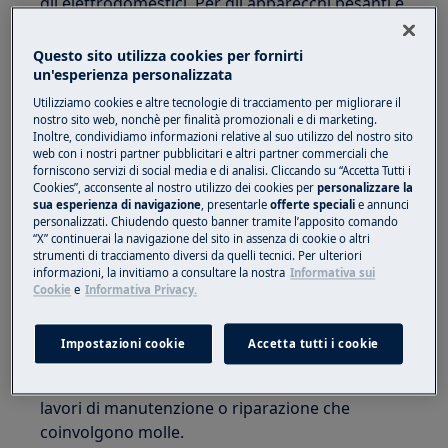
gli elettrodomestici. Per gli apparecchi pesanti è
più sicuro che siano due persone a muoverli.
Utilizzare sempre guanti da lavoro e calzature di
Questo sito utilizza cookies per fornirti
sicurezza. Indossare guanti da lavoro in ogni
un'esperienza personalizzata
momento per proteggersi dai tagli dovuti a
Utilizziamo cookies e altre tecnologie di tracciamento per migliorare il
bordi affilati.
nostro sito web, nonchè per finalità promozionali e di marketing.
Inoltre, condividiamo informazioni relative al suo utilizzo del nostro sito
web con i nostri partner pubblicitari e altri partner commerciali che
forniscono servizi di social media e di analisi. Cliccando su “Accetta Tutti i
Cookies”, acconsente al nostro utilizzo dei cookies per
personalizzare la
sua esperienza di navigazione
, presentarle
offerte speciali
e annunci
personalizzati. Chiudendo questo banner tramite l’apposito comando
“X” continuerai la navigazione del sito in assenza di cookie o altri
ATTENZIONE!
RISCHIO DI LESIONI OCULARI
strumenti di tracciamento diversi da quelli tecnici. Per ulteriori
informazioni, la invitiamo a consultare la nostra
Informativa sui
Cookie
e
Informativa Privacy.
Impostazioni cookie
Accetta tutti i cookie
Indossa gli occhiali di protezione se esegui
lavori di manutenzione o riparazione che
coinvolgono molle.