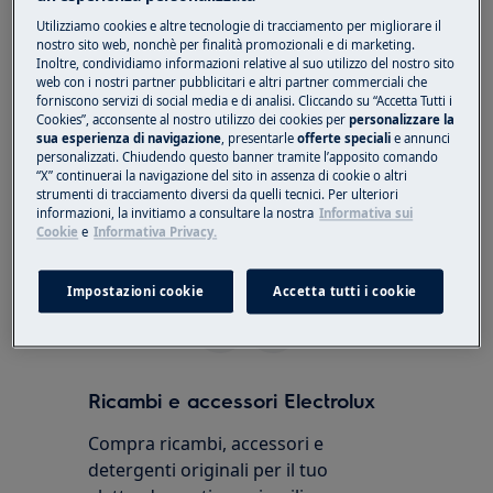
Utilizziamo cookies e altre tecnologie di tracciamento per migliorare il
Si applica a:
nostro sito web, nonchè per finalità promozionali e di marketing.
Inoltre, condividiamo informazioni relative al suo utilizzo del nostro sito
Aspirapolvere robot serie i9 puro
web con i nostri partner pubblicitari e altri partner commerciali che
forniscono servizi di social media e di analisi. Cliccando su “Accetta Tutti i
Aspirapolvere robot serie RX9
Cookies”, acconsente al nostro utilizzo dei cookies per
personalizzare la
sua esperienza di navigazione
, presentarle
offerte speciali
e annunci
Risoluzione:
personalizzati. Chiudendo questo banner tramite l’apposito comando
“X” continuerai la navigazione del sito in assenza di cookie o altri
Se il display lampeggia (ad eccezione del
strumenti di tracciamento diversi da quelli tecnici. Per ulteriori
informazioni, la invitiamo a consultare la nostra
Informativa sui
simbolo Wi-Fi), si consiglia di contattare un
Cookie
e
Informativa Privacy.
centro di assistenza autorizzato.
Questo articolo è stato utile?
Impostazioni cookie
Accetta tutti i cookie
Ricambi e accessori Electrolux
Compra ricambi, accessori e
detergenti originali per il tuo