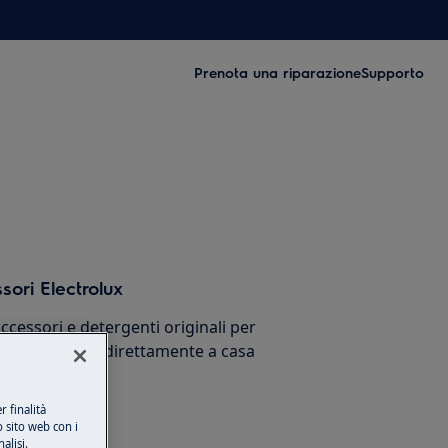
Prenota una riparazione
Supporto
sori Electrolux
cessori e detergenti originali per
stico e ricevili direttamente a casa
 finalità
o sito web con i
alisi.