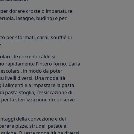
 per dorare croste o impanature,
eruola, lasagne, budino) e per
tto per sformati, carni, soufflé di
.
olare, le correnti calde si
o rapidamente l'intero forno. L'aria
mescolarsi, in modo da poter
livelli diversi. Una modalità
li alimenti e a impastare la pasta
di pasta sfoglia, l'essiccazione di
per la sterilizzazione di conserve
ntaggi della convezione e del
arare pizze, strudel, patate al
e quiche. Questa modalità ha diversi