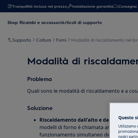
Tranquillità inclusa nel prezzo
Installazione garantita
Consegna 
Shop Ricambi e accessori
Articoli di supporto
Supporto
Cottura
Forni
Modalità di riscaldamento nel fo
Modalità di riscaldame
Problema
Quali sono le modalità di riscaldamento e a co
Soluzione
Questo si
Riscaldamento dall'alto e dal basso.
La m
Utilizziamo 
modelli di forno è chiamata anche: tradizion
promozionali
funzionamento simultaneo dei riscaldatori
nostri partn