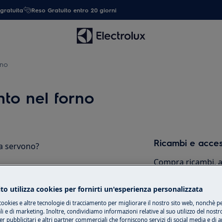
gratuita
Reso Gratuito entro 20 giorni
rno
nto nel forno
Ricambi e acces
sa servono?
Compra ricambi, ac
il tuo elettrodome
tua.
to utilizza cookies per fornirti un'esperienza personalizzata
odalità principale per tutti i
cookies e altre tecnologie di tracciamento per migliorare il nostro sito web, nonchè per
ale, classica o statica. Il
 e di marketing. Inoltre, condividiamo informazioni relative al suo utilizzo del nostr
 superiore e inferiore garantisce
Shop online
er pubblicitari e altri partner commerciali che forniscono servizi di social media e di an