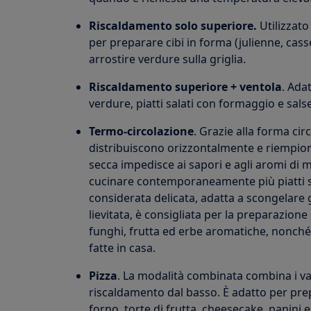
Riscaldamento solo superiore.
Utilizzato
per preparare cibi in forma (julienne, cass
arrostire verdure sulla griglia.
Riscaldamento superiore + ventola
. Ada
verdure, piatti salati con formaggio e salse
Termo-circolazione
. Grazie alla forma circ
distribuiscono orizzontalmente e riempion
secca impedisce ai sapori e agli aromi di 
cucinare contemporaneamente più piatti su 
considerata delicata, adatta a scongelare g
lievitata, è consigliata per la preparazione 
funghi, frutta ed erbe aromatiche, nonché 
fatte in casa.
Pizza
. La modalità combinata combina i va
riscaldamento dal basso. È adatto per prep
forno, torte di frutta, cheesecake, panini 