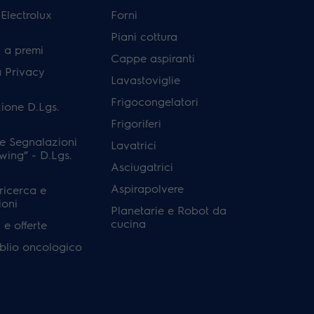
lectrolux
Forni
Piani cottura
 a premi
Cappe aspiranti
a Privacy
Lavastoviglie
Frigocongelatori
ione D.Lgs.
Frigoriferi
e Segnalazioni
Lavatrici
wing” - D.Lgs.
Asciugatrici
Aspirapolvere
 ricerca e
ioni
Planetarie e Robot da
cucina
e offerte
'oblio oncologico