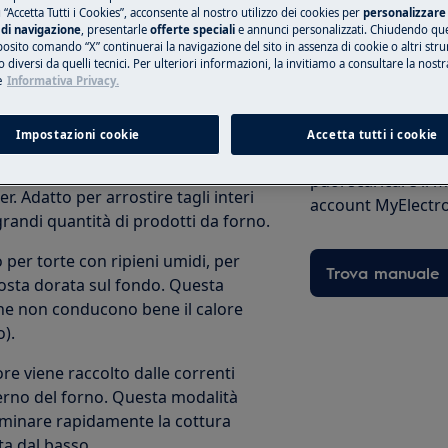
na convezione naturale. Questa
 “Accetta Tutti i Cookies”, acconsente al nostro utilizzo dei cookies per
personalizzare 
di navigazione
, presentarle
offerte speciali
e annunci personalizzati. Chiudendo qu
osti ripieni e cotture in teglia.
posito comando “X” continuerai la navigazione del sito in assenza di cookie o altri str
 diversi da quelli tecnici. Per ulteriori informazioni, la invitiamo a consultare la nostr
ntola
. Il riscaldamento con un
e
Informativa Privacy.
Trova il manuale
vezione. Quando la turbina ruota,
so il forno, la temperatura
Risolvi i problemi 
Impostazioni cookie
Accetta tutti i cookie
l cibo viene rosolato su tutti i lati.
documenti utili per
30% più velocemente, il che va tenuto
puoi scaricare il
. Adatto per arrostire tagli interi
account MyElectro
 grandi quantità di prodotti da forno.
o per torte con ripieni umidi, per
Trova manuale
crosta dorata sul fondo. Questa
che non conducono bene il calore
o).
ore viene raccolto dalle correnti
terno del forno. Questa modalità
erminare rapidamente la cottura
a dal basso.