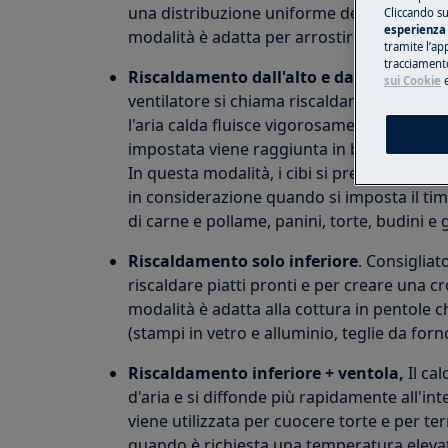
una distribuzione uniforme del calore e u
Cliccando su
esperienza 
modalità è adatta per arrostire verdure, arr
tramite l’ap
tracciamento
Riscaldamento dall'alto e dal basso + ve
sui Cookie
ventilatore si chiama riscaldamento a con
l'aria calda fluisce vigorosamente attraver
impostata viene raggiunta in breve tempo e i
In questa modalità, i cibi si preparano il 
in considerazione quando si imposta il timer
di carne e pollame, panini, torte, budini e
Riscaldamento solo inferiore
. Consigliat
riscaldare piatti pronti e per creare una 
modalità è adatta alla cottura in pentole 
(stampi in vetro e alluminio, teglie da forn
Riscaldamento inferiore + ventola,
Il cal
d'aria e si diffonde più rapidamente all'in
viene utilizzata per cuocere torte e per t
quando è richiesta una temperatura elevat