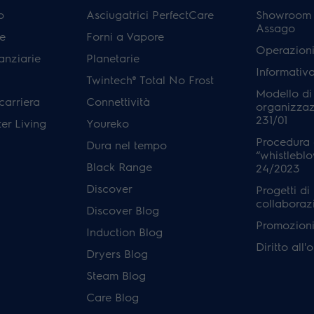
p
Asciugatrici PerfectCare
Showroom E
Assago
e
Forni a Vapore
Operazioni
anziarie
Planetarie
Informativ
Twintech® Total No Frost
Modello di
carriera
Connettività
organizzaz
231/01
er Living
Youreko
Procedura 
Dura nel tempo
“whistleblo
Black Range
24/2023
Discover
Progetti di
collaboraz
Discover Blog
Promozioni 
Induction Blog
Diritto all
Dryers Blog
Steam Blog
Care Blog