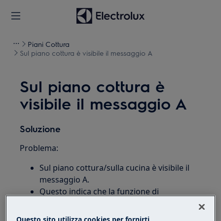
Piani Cottura
Sul piano cottura è visibile il messaggio A
Sul piano cottura è
visibile il messaggio A
Soluzione
Problema:
Sul piano cottura/sulla cucina è visibile il
messaggio A.
Questo indica che la funzione di
riscaldamento automatico è attiva.
Questo sito utilizza cookies per fornirti