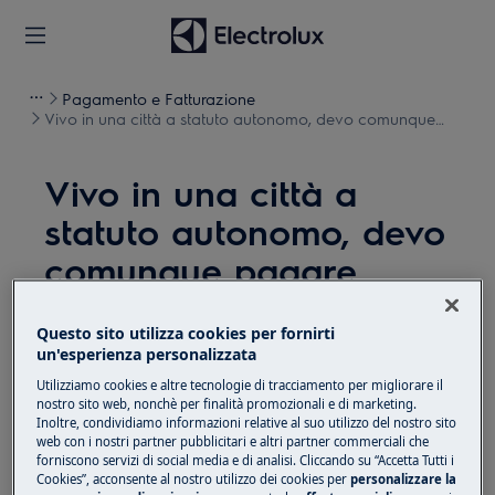
Pagamento e Fatturazione
Vivo in una città a statuto autonomo, devo comunque
pagare l'IVA?
Vivo in una città a
statuto autonomo, devo
comunque pagare
l'IVA?
Questo sito utilizza cookies per fornirti
Problema
un'esperienza personalizzata
Utilizziamo cookies e altre tecnologie di tracciamento per migliorare il
Vivo in una città a statuto autonomo, devo
nostro sito web, nonchè per finalità promozionali e di marketing.
comunque pagare l'IVA?
Inoltre, condividiamo informazioni relative al suo utilizzo del nostro sito
web con i nostri partner pubblicitari e altri partner commerciali che
forniscono servizi di social media e di analisi. Cliccando su “Accetta Tutti i
Soluzione
Cookies”, acconsente al nostro utilizzo dei cookies per
personalizzare la