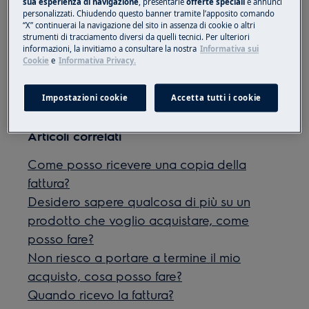
sua esperienza di navigazione
, presentarle
offerte speciali
e annunci
personalizzati. Chiudendo questo banner tramite l’apposito comando
Purtroppo non spediamo i nostri prodotti
“X” continuerai la navigazione del sito in assenza di cookie o altri
presso i paesi a statuto autonomo quali Città del
strumenti di tracciamento diversi da quelli tecnici. Per ulteriori
Vaticano e San Marino.
informazioni, la invitiamo a consultare la nostra
Informativa sui
Cookie
e
Informativa Privacy.
Questo articolo è stato utile?
Impostazioni cookie
Accetta tutti i cookie
Articoli correlati
Come posso ricevere una copia della
fattura?
Desidero sapere qualcosa di più su un
prodotto che voglio acquistare, come
posso fare?
Non riesco a portare a termine il mio
acquisto, cosa posso fare?
Quando ricevo la fattura?