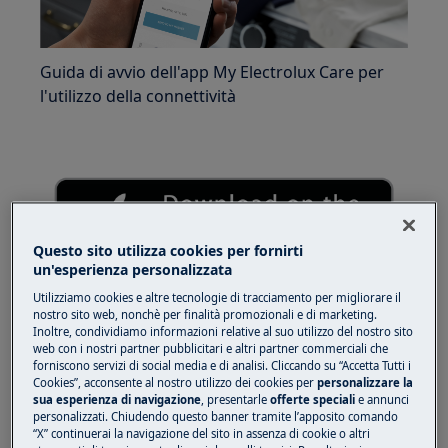
Guida di avvio dell'app My Electrolux Care per
l'utilizzo della connettività
Questo sito utilizza cookies per fornirti
un'esperienza personalizzata
Utilizziamo cookies e altre tecnologie di tracciamento per migliorare il
nostro sito web, nonchè per finalità promozionali e di marketing.
Inoltre, condividiamo informazioni relative al suo utilizzo del nostro sito
Una camicetta di seta morbida che sembra
web con i nostri partner pubblicitari e altri partner commerciali che
forniscono servizi di social media e di analisi. Cliccando su “Accetta Tutti i
sensazionale. Con l'app My Electrolux Care
Cookies”, acconsente al nostro utilizzo dei cookies per
personalizzare la
collegata, tutto è curato nel modo giusto.
sua esperienza di navigazione
, presentarle
offerte speciali
e annunci
personalizzati. Chiudendo questo banner tramite l’apposito comando
Connetti semplicemente la tua app alla
“X” continuerai la navigazione del sito in assenza di cookie o altri
macchina per un modo più intelligente e rapido