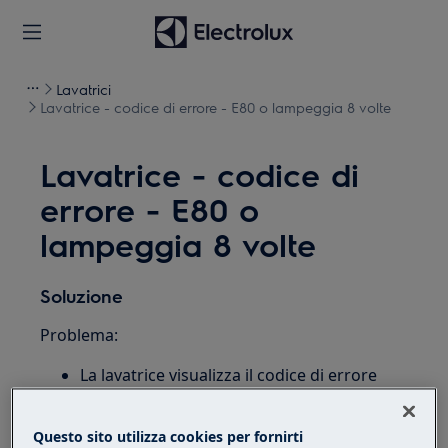
Lavatrici
Lavatrice - codice di errore - E80 o lampeggia 8 volte
Lavatrice - codice di
errore - E80 o
lampeggia 8 volte
Soluzione
Problema:
La lavatrice visualizza il codice di errore
E80
oppure lampeggia 8 volte. Ciò indica
che il selettore del ciclo è stato impostato
Questo sito utilizza cookies per fornirti
in modo errato o che la lavatrice è stata