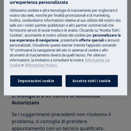
un'esperienza personalizzata
avviata con il selettore del ciclo impostato
Utilizziamo cookies e altre tecnologie di tracciamento per migliorare il
a metà tra due cicli di lavaggio.
nostro sito web, nonchè per finalità promozionali e di marketing.
Inoltre, condividiamo informazioni relative al suo utilizzo del nostro sito
Vale per:
web con i nostri partner pubblicitari e altri partner commerciali che
forniscono servizi di social media e di analisi. Cliccando su “Accetta Tutti i
Lavatrice a carica frontale (integrata e a
Cookies”, acconsente al nostro utilizzo dei cookies per
personalizzare la
sua esperienza di navigazione
, presentarle
offerte speciali
e annunci
libera installazione)
personalizzati. Chiudendo questo banner tramite l’apposito comando
Lavatrice con carica dall'alto
“X” continuerai la navigazione del sito in assenza di cookie o altri
strumenti di tracciamento diversi da quelli tecnici. Per ulteriori
Soluzione:
informazioni, la invitiamo a consultare la nostra
Informativa sui
Cookie
e
Informativa Privacy.
1. Provare ad azzerare il selettore del ciclo.
Impostazioni cookie
Accetta tutti i cookie
2. Avviare il ciclo dall’inizio.
3. Rivolgersi a un Centro di Assistenza
Autorizzato
Se i suggerimenti precedenti non risolvono il
problema, si consiglia di prendere
appuntamento con un tecnico qualificato.