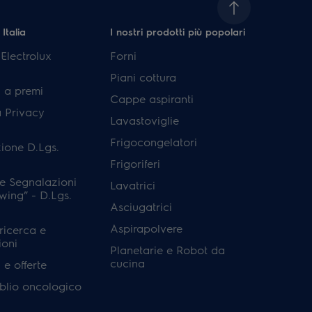
 Italia
I nostri prodotti più popolari
lectrolux
Forni
Piani cottura
 a premi
Cappe aspiranti
a Privacy
Lavastoviglie
Frigocongelatori
ione D.Lgs.
Frigoriferi
e Segnalazioni
Lavatrici
wing” - D.Lgs.
Asciugatrici
Aspirapolvere
 ricerca e
ioni
Planetarie e Robot da
cucina
e offerte
'oblio oncologico