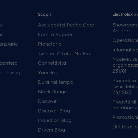
Scopri
Electrolux in
p
Asciugatrici PerfectCare
Showroom E
Assago
e
Forni a Vapore
Operazioni
anziarie
Planetarie
Informativ
Twintech® Total No Frost
Modello di
carriera
Connettività
organizzaz
231/01
er Living
Youreko
Procedura 
Dura nel tempo
“whistleblo
Black Range
24/2023
Discover
Progetti di
collaboraz
Discover Blog
Promozioni 
Induction Blog
Diritto all
Dryers Blog