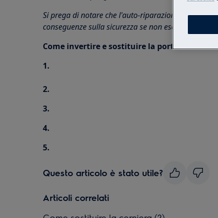
Si prega di notare che l'auto-riparazione o la ripa
conseguenze sulla sicurezza se non eseguite corret
Come invertire e sostituire la porta
1.
2.
3.
4.
5.
Questo articolo è stato utile?
Articoli correlati
Come sostituire la cerniera (2)