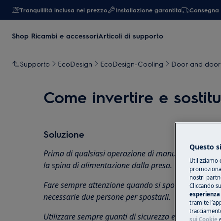
Tranquillità inclusa nel prezzo
Installazione garantita
Consegna 
Shop Ricambi e accessori
Articoli di supporto
Supporto
EcoDesign
EcoDesign-Cooling
Door and door 
Come invertire e sostitu
Soluzione
Questo si
Prima di qualsiasi operazione di manutenzione, disa
Utilizziamo 
la spina di alimentazione dalla
presa.
promozionali
nostri partn
Fare sempre attenzione quando si spostano apparec
Cliccando su
esperienza 
necessarie due persone per spostarli.
tramite l’ap
tracciamento
Utilizzare sempre guanti di sicurezza e calzature chi
sui Cookie