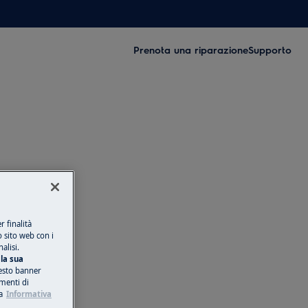
Prenota una riparazione
Supporto
 finalità
o sito web con i
alisi.
la sua
esto banner
umenti di
a
Informativa