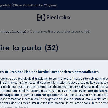
gratuita
Reso Gratuito entro 20 giorni
hinges (cooling)
Come invertire e sostituire la porta (32)
ire la porta (32)
to utilizza cookies per fornirti un'esperienza personalizzata
ttivare l'apparecchiatura e scollegare
cookies e altre tecnologie di tracciamento per migliorare il nostro sito web, nonchè per
 e di marketing. Inoltre, condividiamo informazioni relative al suo utilizzo del nostr
er pubblicitari e altri partner commerciali che forniscono servizi di social media e di an
chi, per apparecchi pesanti sono
 “Accetta Tutti i Cookies”, acconsente al nostro utilizzo dei cookies per
personalizzare 
di navigazione
, presentarle
offerte speciali
e annunci personalizzati. Chiudendo qu
posito comando “X” continuerai la navigazione del sito in assenza di cookie o altri str
 diversi da quelli tecnici. Per ulteriori informazioni, la invitiamo a consultare la nostr
use.
e
Informativa Privacy.