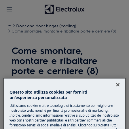
Door and door hinges (cooling)
Come smontare, montare e ribaltare porte e cerniere (8)
Come smontare,
montare e ribaltare
porte e cerniere (8)
Soluzione
Questo sito utilizza cookies per fornirti
Prima di qualsiasi operazione di manutenzione,
un'esperienza personalizzata
disattivare l'apparecchiatura e scollegare la spina di
Utilizziamo cookies e altre tecnologie di tracciamento per migliorare il
alimentazione dalla
presa.
nostro sito web, nonchè per finalità promozionali e di marketing.
Inoltre, condividiamo informazioni relative al suo utilizzo del nostro sito
web con i nostri partner pubblicitari e altri partner commerciali che
Fare sempre attenzione quando si spostano
forniscono servizi di social media e di analisi. Cliccando su “Accetta Tutti i
apparecchi, per apparecchi pesanti sono necessarie