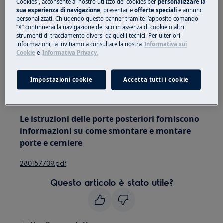
Cookies”, acconsente al nostro utilizzo dei cookies per
personalizzare la
due persone per spostarli.
sua esperienza di navigazione
, presentarle
offerte speciali
e annunci
personalizzati. Chiudendo questo banner tramite l’apposito comando
“X” continuerai la navigazione del sito in assenza di cookie o altri
Utilizzare sempre guanti di sicurezza e calzature
strumenti di tracciamento diversi da quelli tecnici. Per ulteriori
chiuse.
informazioni, la invitiamo a consultare la nostra
Informativa sui
Cookie
e
Informativa Privacy.
Si prega di notare che l'auto-riparazione o la
riparazione non professionale possono avere
Impostazioni cookie
Accetta tutti i cookie
conseguenze sulla sicurezza se non eseguite
correttamente
Le istruzioni delle porte posteriori forniscono
informazioni su come smontare e montare
porte e cerniere
280157709.pdf
Questo articolo è stato utile?