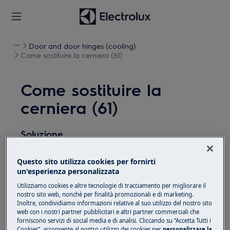
Door and door hinges (cooling)
Come sostituire la cerniera (61)
Come sostituire la
cerniera (61)
Soluzione
Prima di qualsiasi operazione di manutenzione,
Questo sito utilizza cookies per fornirti
disattivare l'apparecchiatura e scollegare la spina di
un'esperienza personalizzata
alimentazione dalla
presa.
Utilizziamo cookies e altre tecnologie di tracciamento per migliorare il
nostro sito web, nonchè per finalità promozionali e di marketing.
Fare sempre attenzione quando si spostano
Inoltre, condividiamo informazioni relative al suo utilizzo del nostro sito
apparecchi, per apparecchi pesanti sono necessarie
web con i nostri partner pubblicitari e altri partner commerciali che
forniscono servizi di social media e di analisi. Cliccando su “Accetta Tutti i
due persone per spostarli.
Cookies”, acconsente al nostro utilizzo dei cookies per
personalizzare la