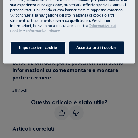
sua esperienza di navigazione
, presentarle
offerte speciali
e annunci
Utilizzare sempre guanti di sicurezza e calzature
personalizzati. Chiudendo questo banner tramite l’apposito comando
chiuse.
“X” continuerai la navigazione del sito in assenza di cookie o altri
strumenti di tracciamento diversi da quelli tecnici. Per ulteriori
informazioni, la invitiamo a consultare la nostra
Informativa sui
Si prega di notare che l'auto-riparazione o la
Cookie
e
Informativa Privacy.
riparazione non professionale possono avere
conseguenze sulla sicurezza se non eseguite
Impostazioni cookie
Accetta tutti i cookie
correttamente
Le istruzioni delle porte posteriori forniscono
informazioni su come smontare e montare
porte e cerniere
289.pdf
Questo articolo è stato utile?
Articoli correlati