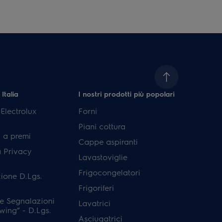
 Italia
I nostri prodotti più popolari
lectrolux
Forni
Piani cottura
 a premi
Cappe aspiranti
a Privacy
Lavastoviglie
Frigocongelatori
ione D.Lgs.
Frigoriferi
e Segnalazioni
Lavatrici
wing” - D.Lgs.
Asciugatrici