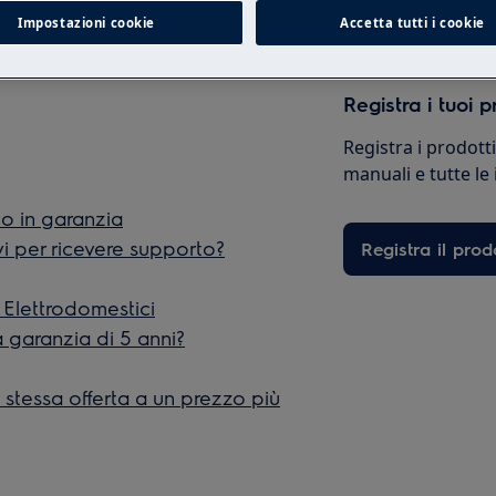
Impostazioni cookie
Accetta tutti i cookie
isitare il nostro shop online di
te link:
https://shop.electrolux.it/
Registra i tuoi p
Registra i prodott
manuali e tutte le
o in garanzia
vi per ricevere supporto?
Registra il prod
 Elettrodomestici
 garanzia di 5 anni?
a stessa offerta a un prezzo più