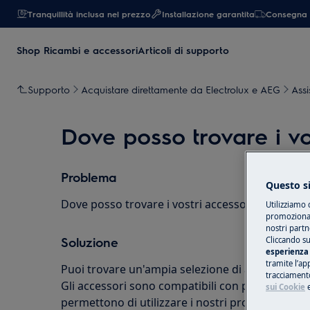
Tranquillità inclusa nel prezzo
Installazione garantita
Consegna 
Shop Ricambi e accessori
Articoli di supporto
Supporto
Acquistare direttamente da Electrolux e AEG
Assi
Dove posso trovare i vo
Problema
Questo si
Dove posso trovare i vostri accessori e ricambi?
Utilizziamo 
promozionali
nostri partn
Soluzione
Cliccando su
esperienza 
tramite l’ap
Puoi trovare un'ampia selezione di accessori s
tracciamento
Gli accessori sono compatibili con piccoli e gran
sui Cookie
permettono di utilizzare i nostri prodotti nella