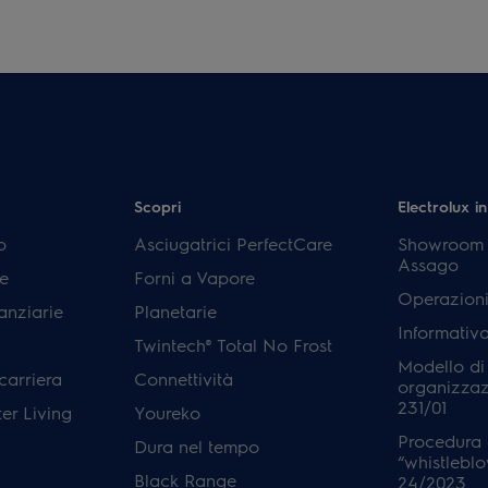
Scopri
Electrolux in
p
Asciugatrici PerfectCare
Showroom E
Assago
e
Forni a Vapore
Operazioni
anziarie
Planetarie
Informativ
Twintech® Total No Frost
Modello di
carriera
Connettività
organizzaz
231/01
er Living
Youreko
Procedura 
Dura nel tempo
“whistleblo
Black Range
24/2023