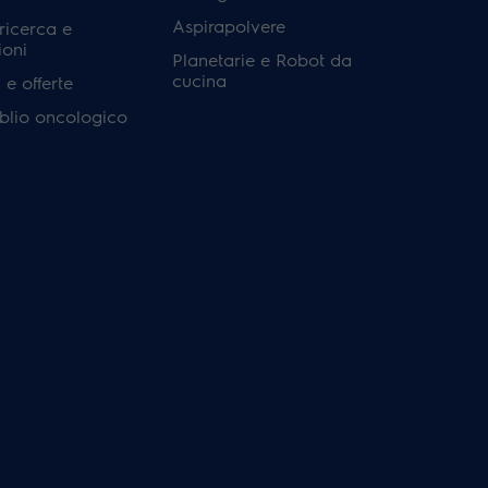
Aspirapolvere
 ricerca e
ioni
Planetarie e Robot da
cucina
e offerte
'oblio oncologico