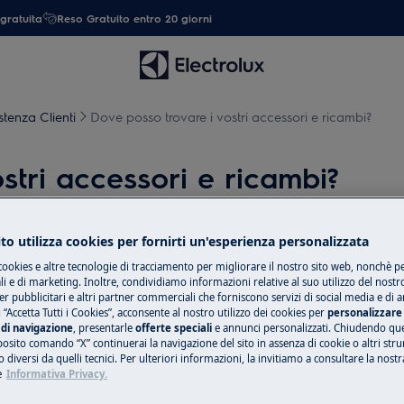
gratuita
Reso Gratuito entro 20 giorni
stenza Clienti
Dove posso trovare i vostri accessori e ricambi?
stri accessori e ricambi?
to utilizza cookies per fornirti un'esperienza personalizzata
Ricambi e acces
cookies e altre tecnologie di tracciamento per migliorare il nostro sito web, nonchè per
 e di marketing. Inoltre, condividiamo informazioni relative al suo utilizzo del nostr
Compra ricambi, ac
er pubblicitari e altri partner commerciali che forniscono servizi di social media e di an
 “Accetta Tutti i Cookies”, acconsente al nostro utilizzo dei cookies per
personalizzare 
il tuo elettrodome
di navigazione
, presentarle
offerte speciali
e annunci personalizzati. Chiudendo qu
tua.
posito comando “X” continuerai la navigazione del sito in assenza di cookie o altri str
ulla nostra piattaforma e-commerce.
 diversi da quelli tecnici. Per ulteriori informazioni, la invitiamo a consultare la nostr
di elettrodomestici Electrolux e ti
e
Informativa Privacy.
 maniera più completa possibile.
Shop online