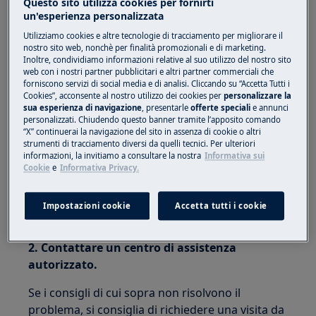
Questo sito utilizza cookies per fornirti
un'esperienza personalizzata
piano cottura a induzione integrato
cucina a libera installazione con piano
Utilizziamo cookies e altre tecnologie di tracciamento per migliorare il
nostro sito web, nonchè per finalità promozionali e di marketing.
cottura a induzione
Inoltre, condividiamo informazioni relative al suo utilizzo del nostro sito
piano cottura elettrico integrato
web con i nostri partner pubblicitari e altri partner commerciali che
forniscono servizi di social media e di analisi. Cliccando su “Accetta Tutti i
cucina a libera installazione con piano
Cookies”, acconsente al nostro utilizzo dei cookies per
personalizzare la
cottura elettrico
sua esperienza di navigazione
, presentarle
offerte speciali
e annunci
personalizzati. Chiudendo questo banner tramite l’apposito comando
Soluzione:
“X” continuerai la navigazione del sito in assenza di cookie o altri
strumenti di tracciamento diversi da quelli tecnici. Per ulteriori
1. Verificare che l'apparecchio sia
informazioni, la invitiamo a consultare la nostra
Informativa sui
Cookie
e
Informativa Privacy.
correttamente collegato alla rete elettrica.
Garantire una corretta installazione chiamando
Impostazioni cookie
Accetta tutti i cookie
un installatore autorizzato.
2.
Contattare un centro di assistenza
autorizzato.
Se i consigli di cui sopra non risolvono il
problema, si consiglia di richiedere una visita da