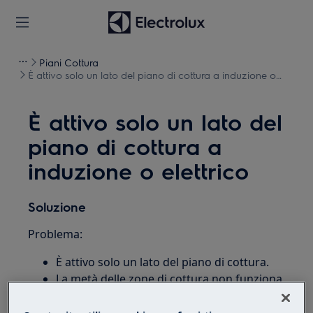
Piani Cottura
È attivo solo un lato del piano di cottura a induzione o
elettrico
È attivo solo un lato del
piano di cottura a
induzione o elettrico
Soluzione
Problema:
È attivo solo un lato del piano di cottura.
La metà delle zone di cottura non funziona
Vale per: