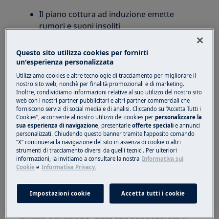
Il piano cottura ad induzione emette
rumori e suoni insoliti
Vale per:
Questo sito utilizza cookies per fornirti
un'esperienza personalizzata
Tutti i piani cottura ad induzione incassati
nei mobili
Utilizziamo cookies e altre tecnologie di tracciamento per migliorare il
nostro sito web, nonchè per finalità promozionali e di marketing.
Cucine a libera installazione con piano
Inoltre, condividiamo informazioni relative al suo utilizzo del nostro sito
cottura ad induzione
web con i nostri partner pubblicitari e altri partner commerciali che
Piani induzione da appoggio
forniscono servizi di social media e di analisi. Cliccando su “Accetta Tutti i
Cookies”, acconsente al nostro utilizzo dei cookies per
personalizzare la
sua esperienza di navigazione
, presentarle
offerte speciali
e annunci
Soluzione:
personalizzati. Chiudendo questo banner tramite l’apposito comando
“X” continuerai la navigazione del sito in assenza di cookie o altri
1.
Possibili rumori generati durante il
strumenti di tracciamento diversi da quelli tecnici. Per ulteriori
funzionamento del piano a induzione:
informazioni, la invitiamo a consultare la nostra
Informativa sui
Cookie
e
Informativa Privacy.
non posizionare mai pentole/utensili vuote
su zone accese con potenze elevate, (
Impostazioni cookie
Accetta tutti i cookie
regolare sempre al minimo),