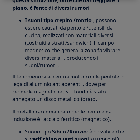
questa situazione, oltre che danneggiare il
piano, è fonte di diversi rumor
i
I suoni tipo crepito /ronzio ,
possono
essere causati da pentole /utensili da
cucina, realizzati con materiali diversi
(costruiti a strati /sandwich). Il campo
magnetico che genera la zona fa vibrare i
diversi materiali , producendo i
suoni/rumori .
Il fenomeno si accentua molto con le pentole in
lega di alluminio antiaderenti , dove per
renderle magnetiche , sul fondo è stato
annegato un disco metallico forato.
Il metallo raccomandato per le pentole da
induzione è l'acciaio ferritico (magnetico).
Suono tipo
Sibilo /Ronzio:
è possibile che
si
verifichino questi suoni
su una o più