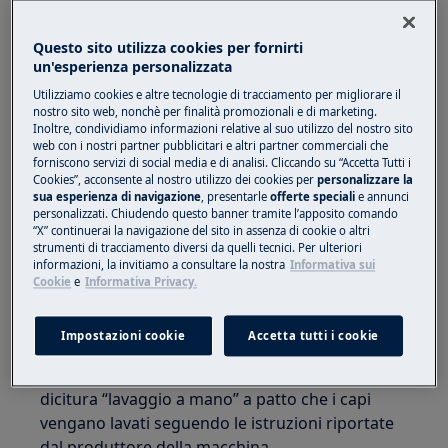
Vale per:
Questo sito utilizza cookies per fornirti
Asciugatrice a pompa di calore
un'esperienza personalizzata
Lavasciuga a pompa di calore
Utilizziamo cookies e altre tecnologie di tracciamento per migliorare il
Soluzione:
nostro sito web, nonchè per finalità promozionali e di marketing.
Inoltre, condividiamo informazioni relative al suo utilizzo del nostro sito
web con i nostri partner pubblicitari e altri partner commerciali che
1. Utilizzare esclusivamente il programma
forniscono servizi di social media e di analisi. Cliccando su “Accetta Tutti i
speciale per capi in lana lavabili a mano con
Cookies”, acconsente al nostro utilizzo dei cookies per
personalizzare la
asciugatura delicata.
sua esperienza di navigazione
, presentarle
offerte speciali
e annunci
personalizzati. Chiudendo questo banner tramite l’apposito comando
“X” continuerai la navigazione del sito in assenza di cookie o altri
Estrarre subito i capi al termine del programma.
strumenti di tracciamento diversi da quelli tecnici. Per ulteriori
informazioni, la invitiamo a consultare la nostra
Informativa sui
Il simbolo seguente sulle asciugatrici indica che
Cookie
e
Informativa Privacy.
ciclo di asciugatura lana di questa
apparecchiatura è stato testato ed approvato
Impostazioni cookie
Accetta tutti i cookie
dalla Woolmark Company per asciugare
indumenti di lana con etichetta riportante la
dicitura “lavaggio a mano” a patto che i capi
vengano lavati seguendo le istruzioni riportate
dal produttore della macchina.