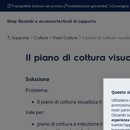
Tranquillità inclusa nel prezzo
Installazione garantita
Consegna 
Shop Ricambi e accessori
Articoli di supporto
Supporto
Cottura
Piani Cottura
Il piano di cottura visual
Il piano di cottura visu
Soluzione
Problema:
Questo si
Utilizziamo 
Il piano di cottura visualizza il messaggio 
promozionali
nostri partn
Vale per:
Cliccando su
esperienza 
piano di cottura a induzione integrato
tramite l’ap
tracciamento