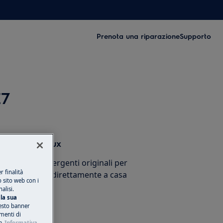
Prenota una riparazione
Supporto
E7
sori Electrolux
cessori e detergenti originali per
 finalità
stico e ricevili direttamente a casa
o sito web con i
alisi.
la sua
esto banner
umenti di
a
Informativa