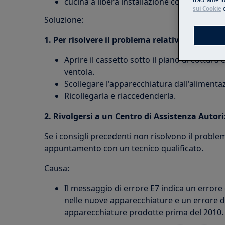
cucina a libera installazione con piano di 
sui Cookie
Soluzione:
1. Per risolvere il problema relativo alla ven
Aprire il cassetto sotto il piano di cottura 
ventola.
Scollegare l'apparecchiatura dall'aliment
Ricollegarla e riaccedenderla.
2. Rivolgersi a un Centro di Assistenza Autor
Se i consigli precedenti non risolvono il problem
appuntamento con un tecnico qualificato.
Causa:
Il messaggio di errore E7 indica un errore
nelle nuove apparecchiature e un errore de
apparecchiature prodotte prima del 2010.