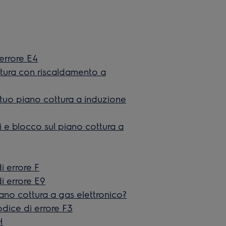
 errore E4
ttura con riscaldamento a
 tuo piano cottura a induzione
 e blocco sul piano cottura a
i errore F
di errore E9
no cottura a gas elettronico?
odice di errore F3
H