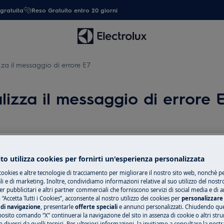
gratuita
Reso Gratuito entro 20 giorni
izza il messaggio di errore E7
alizza il messaggio di errore 
Ricambi e acces
to utilizza cookies per fornirti un'esperienza personalizzata
Compra ricambi, ac
cookies e altre tecnologie di tracciamento per migliorare il nostro sito web, nonchè per
di errore E7
il tuo elettrodome
 e di marketing. Inoltre, condividiamo informazioni relative al suo utilizzo del nostr
tua.
er pubblicitari e altri partner commerciali che forniscono servizi di social media e di an
 “Accetta Tutti i Cookies”, acconsente al nostro utilizzo dei cookies per
personalizzare 
di navigazione
, presentarle
offerte speciali
e annunci personalizzati. Chiudendo qu
posito comando “X” continuerai la navigazione del sito in assenza di cookie o altri str
Shop online
 diversi da quelli tecnici. Per ulteriori informazioni, la invitiamo a consultare la nostr