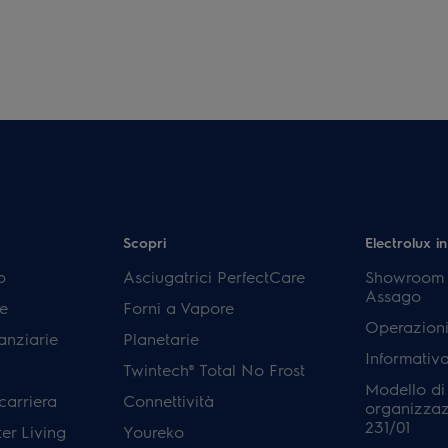
Scopri
Electrolux in
p
Asciugatrici PerfectCare
Showroom E
Assago
e
Forni a Vapore
Operazioni
anziarie
Planetarie
Informativ
Twintech® Total No Frost
Modello di
carriera
Connettività
organizzaz
231/01
er Living
Youreko