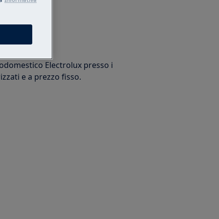
arazione
trodomestico Electrolux presso i
izzati e a prezzo fisso.