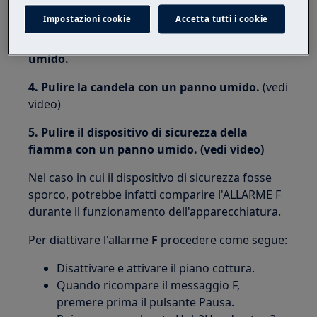
per pentole molto sporchi.
Impostazioni cookie
Accetta tutti i cookie
3. Rimuovere tutto lo sporco con un panno
umido.
4. Pulire la candela con un panno umido.
(vedi
video)
5. Pulire il dispositivo di sicurezza della
fiamma con un panno umido. (vedi video)
Nel caso in cui il dispositivo di sicurezza fosse
sporco, potrebbe infatti comparire l'ALLARME F
durante il funzionamento dell'apparecchiatura.
Per diattivare l'allarme
F
procedere come segue:
Disattivare e attivare il piano cottura.
Quando ricompare il messaggio F,
premere prima il pulsante Pausa.