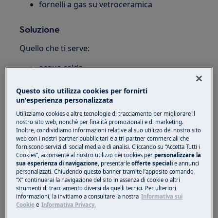
fornelli a gas su vetroceramica
Soluzione
Quello che ti serve:
acqua calda
un panno umido o una spugna
micro panno
Questo sito utilizza cookies per fornirti
un'esperienza personalizzata
raschietto per vetro
(disponibile nel nostro
Utilizziamo cookies e altre tecnologie di tracciamento per migliorare il
Electrolux Vitro Care
nostro sito web, nonchè per finalità promozionali e di marketing.
negozio online)
Inoltre, condividiamo informazioni relative al suo utilizzo del nostro sito
web con i nostri partner pubblicitari e altri partner commerciali che
1. Spegnere l'alimentazione e assicurarsi che
forniscono servizi di social media e di analisi. Cliccando su “Accetta Tutti i
il piano di cottura sia freddo.
Cookies”, acconsente al nostro utilizzo dei cookies per
personalizzare la
sua esperienza di navigazione
, presentarle
offerte speciali
e annunci
personalizzati. Chiudendo questo banner tramite l’apposito comando
2. Rimuovere i supporti e i bruciatori e
“X” continuerai la navigazione del sito in assenza di cookie o altri
procedere al lavaggio a mano (no
strumenti di tracciamento diversi da quelli tecnici. Per ulteriori
informazioni, la invitiamo a consultare la nostra
Informativa sui
lavastoviglie)
Cookie
e
Informativa Privacy.
Utilizzare
per supporti
Electrolux Vitro Care