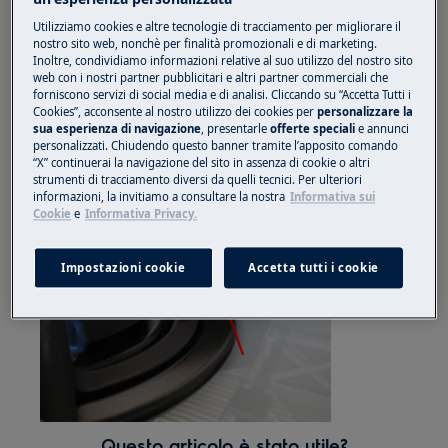
Soluzione
Utilizziamo cookies e altre tecnologie di tracciamento per migliorare il
La fiamma che circonda la termocoppia è una
nostro sito web, nonchè per finalità promozionali e di marketing.
Inoltre, condividiamo informazioni relative al suo utilizzo del nostro sito
fiamma pilota. Previene arresti imprevisti.
web con i nostri partner pubblicitari e altri partner commerciali che
forniscono servizi di social media e di analisi. Cliccando su “Accetta Tutti i
La presenza della fiamma pilota non indica
Cookies”, acconsente al nostro utilizzo dei cookies per
personalizzare la
sua esperienza di navigazione
, presentarle
offerte speciali
e annunci
alcun malfunzionamento dell'apparecchio.
personalizzati. Chiudendo questo banner tramite l’apposito comando
“X” continuerai la navigazione del sito in assenza di cookie o altri
strumenti di tracciamento diversi da quelli tecnici. Per ulteriori
informazioni, la invitiamo a consultare la nostra
Informativa sui
Cookie
e
Informativa Privacy.
Impostazioni cookie
Accetta tutti i cookie
Questo articolo è stato utile?