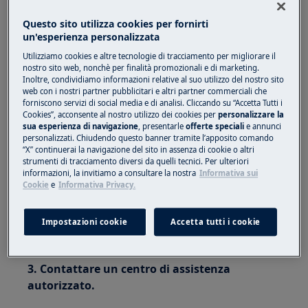
Macchina da caffè integrata
Questo sito utilizza cookies per fornirti
un'esperienza personalizzata
Soluzione:
Utilizziamo cookies e altre tecnologie di tracciamento per migliorare il
nostro sito web, nonchè per finalità promozionali e di marketing.
1. Assicurarsi di utilizzare un tipo di caffè
Inoltre, condividiamo informazioni relative al suo utilizzo del nostro sito
adatto alle macchine per caffè espresso.
web con i nostri partner pubblicitari e altri partner commerciali che
forniscono servizi di social media e di analisi. Cliccando su “Accetta Tutti i
2. Ruotare la manopola sul macinacaffè per
Cookies”, acconsente al nostro utilizzo dei cookies per
personalizzare la
sua esperienza di navigazione
, presentarle
offerte speciali
e annunci
impostare il grado di macinatura con un clic
personalizzati. Chiudendo questo banner tramite l’apposito comando
in senso antiorario verso "1".
“X” continuerai la navigazione del sito in assenza di cookie o altri
strumenti di tracciamento diversi da quelli tecnici. Per ulteriori
Nota:
ruotare il pulsante
solo
quando il motore
informazioni, la invitiamo a consultare la nostra
Informativa sui
Cookie
e
Informativa Privacy.
del macinacaffè è in funzione. Continua un clic
alla volta fino a quando il caffè è come lo
Impostazioni cookie
Accetta tutti i cookie
desideri. L'effetto non sarà visibile fino a quando
non saranno state prodotte due tazze di caffè.
3.
Contattare un centro di assistenza
autorizzato.