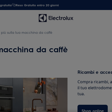
gratuita
Reso Gratuito entro 20 giorni
i più sulla tua macchina da caffè
 macchina da caffè
Ricambi e acces
Compra ricambi, ac
il tuo elettrodome
tua.
Shop online