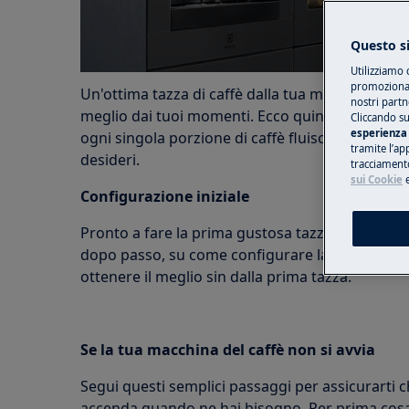
Questo si
Utilizziamo 
promozionali
Un'ottima tazza di caffè dalla tua macchina da caf
nostri partn
meglio dai tuoi momenti. Ecco quindi un'utile g
Cliccando su
esperienza 
ogni singola porzione di caffè fluisca dal beccu
tramite l’ap
desideri.
tracciamento
sui Cookie
Configurazione iniziale
Pronto a fare la prima gustosa tazza? Iniziamo
dopo passo, su come configurare la tua macchi
ottenere il meglio sin dalla prima tazza.
Se la tua macchina del caffè non si avvia
Segui questi semplici passaggi per assicurarti c
accenda quando ne hai bisogno. Per prima cosa 