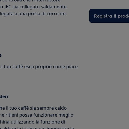
avo IEC sia collegato saldamente,
llegata a una presa di corrente.
Registra il prod
e
 il tuo caffè esca proprio come piace
deri
he il tuo caffè sia sempre caldo
che ritieni possa funzionare meglio
hina utilizzando la funzione di
caldare le tazze e poi impostare la