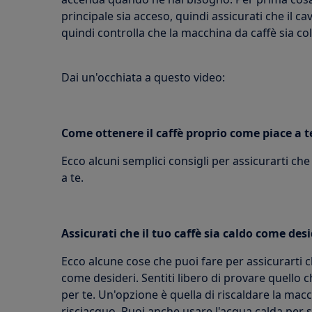
principale sia acceso, quindi assicurati che il c
quindi controlla che la macchina da caffè sia co
Dai un'occhiata a questo video:
Come ottenere il caffè proprio come piace a t
Ecco alcuni semplici consigli per assicurarti che
a te.
Assicurati che il tuo caffè sia caldo come desi
Ecco alcune cose che puoi fare per assicurarti c
come desideri. Sentiti libero di provare quello 
per te. Un'opzione è quella di riscaldare la macc
risciacquo. Puoi anche usare l'acqua calda per s