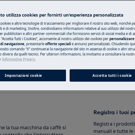
to utilizza cookies per fornirti un'esperienza personalizzata
cookies e altre tecnologie di tracciamento per migliorare il nostro sito web, nonchè per
Trova il manuale
 e di marketing. Inoltre, condividiamo informazioni relative al suo utilizzo del nostr
fè Electrolux ti aiuta a ottenere il
er pubblicitari e altri partner commerciali che forniscono servizi di social media e di an
uida per aiutarti a fare in modo che
 “Accetta Tutti i Cookies”, acconsente al nostro utilizzo dei cookies per
personalizzare 
Risolvi i problemi 
di navigazione
, presentarle
offerte speciali
e annunci personalizzati. Chiudendo qu
ccio alla tua tazza proprio come
documenti utili per
posito comando “X” continuerai la navigazione del sito in assenza di cookie o altri str
puoi scaricare il
 diversi da quelli tecnici. Per ulteriori informazioni, la invitiamo a consultare la nostr
e
Informativa Privacy.
account MyElectro
Impostazioni cookie
Accetta tutti i cookie
 con un semplice video guida, passo
Trova manuale
na da caffè in modo da poterne
Registra i tuoi p
Registra i prodott
he la tua macchina da caffè si
manuali e tutte le
controlla che l'interruttore