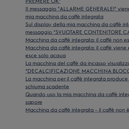
PREMERE OK"
Il messaggio "ALLARME GENERALE!" viene v
mia macchina da caffè integrata
Sul display della mia macchina da caffè int
messaggio "SVUOTARE CONTENITORE CAF
Macchina da caffè integrata: il caffè non e
Macchina da caffè integrata: il caffè vie
esce solo acqua
La macchina del caffè da incasso visualizz
“DECALCIFICAZIONE MACCHINA BLOCCATA”
La macchina per il caffè integrata produce
schiuma scadente
Quando uso la mia macchina da caffè integr
sapore
Macchina da caffè integrata - il caffè non