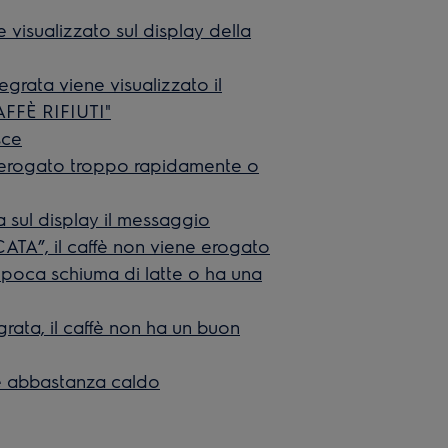
isualizzato sul display della
egrata viene visualizzato il
FÈ RIFIUTI"
sce
ne erogato troppo rapidamente o
a sul display il messaggio
, il caffè non viene erogato
 poca schiuma di latte o ha una
ata, il caffè non ha un buon
 è abbastanza caldo