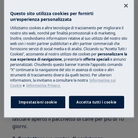
Vale per:
Questo sito utilizza cookies per fornirti
Macchina da caffè integrata
un'esperienza personalizzata
Utilizziamo cookies e altre tecnologie di tracciamento per migliorare il
Soluzione:
nostro sito web, nonchè per finalità promozionali e di marketing.
Inoltre, condividiamo informazioni relative al suo utilizzo del nostro sito
1. Controllare la macinatura della polvere di
web con i nostri partner pubblicitari e altri partner commerciali che
caffè e ripristinare la posizione del pulsante
forniscono servizi di social media e di analisi. Cliccando su “Accetta Tutti i
Cookies”, acconsente al nostro utilizzo dei cookies per
personalizzare la
sulle impostazioni di fabbrica (posizioni 4 e 5).
sua esperienza di navigazione
, presentarle
offerte speciali
e annunci
personalizzati. Chiudendo questo banner tramite l’apposito comando
Nota:
ruotare il pulsante solo quando il motore
“X” continuerai la navigazione del sito in assenza di cookie o altri
strumenti di tracciamento diversi da quelli tecnici. Per ulteriori
del macinacaffè è in funzione.
informazioni, la invitiamo a consultare la nostra
Informativa sui
Cookie
e
Informativa Privacy.
Seleziona con un clic alla volta fino a quando il
caffè è come lo desideri. L'effetto non sarà
Impostazioni cookie
Accetta tutti i cookie
visibile fino a quando non saranno state
prodotte due tazze di caffè. Non è consigliabile
lasciare aperto il pacchetto di caffè per più di 10
giorni.