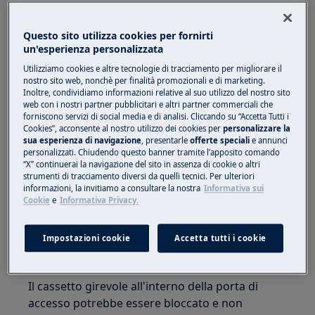
Macchina da caffè integrata
Questo sito utilizza cookies per fornirti
Soluzione:
un'esperienza personalizzata
Utilizziamo cookies e altre tecnologie di tracciamento per migliorare il
1. Pulire i beccucci del caffè bloccati con uno
nostro sito web, nonchè per finalità promozionali e di marketing.
stecchino.
Inoltre, condividiamo informazioni relative al suo utilizzo del nostro sito
web con i nostri partner pubblicitari e altri partner commerciali che
2. Rimuovere i depositi di caffè con uno
forniscono servizi di social media e di analisi. Cliccando su “Accetta Tutti i
Cookies”, acconsente al nostro utilizzo dei cookies per
personalizzare la
stecchino, una spugna o una spazzola per
sua esperienza di navigazione
, presentarle
offerte speciali
e annunci
piatti rigida.
personalizzati. Chiudendo questo banner tramite l’apposito comando
“X” continuerai la navigazione del sito in assenza di cookie o altri
strumenti di tracciamento diversi da quelli tecnici. Per ulteriori
Se il caffè non fuoriesce dai beccucci, ma da
informazioni, la invitiamo a consultare la nostra
Informativa sui
dietro la porta, i fori nei beccucci possono
Cookie
e
Informativa Privacy.
essere bloccati con polvere di caffè asciutta.
Impostazioni cookie
Accetta tutti i cookie
3. Pulire accuratamente il cassetto girevole,
in particolare accanto alle cerniere.
Il cassetto girevole all'interno della porta di
accesso potrebbe essere bloccato e non