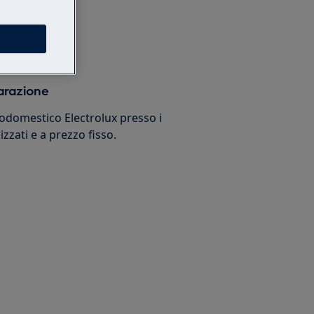
arazione
trodomestico Electrolux presso i
izzati e a prezzo fisso.