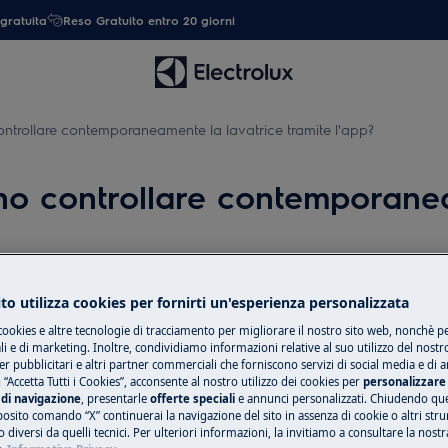
gratuita
Reso Gratuito entro 20 giorni
trollare contemporaneamente la lavatrice tramite l'app?
o controllare contemporanea
to utilizza cookies per fornirti un'esperienza personalizzata
Ricambi e acces
temporaneamente la lavatrice
cookies e altre tecnologie di tracciamento per migliorare il nostro sito web, nonchè per
 e di marketing. Inoltre, condividiamo informazioni relative al suo utilizzo del nostr
Compra ricambi, ac
er pubblicitari e altri partner commerciali che forniscono servizi di social media e di an
e l'apparecchiatura connessa con
 “Accetta Tutti i Cookies”, acconsente al nostro utilizzo dei cookies per
personalizzare 
il tuo elettrodome
di navigazione
, presentarle
offerte speciali
e annunci personalizzati. Chiudendo qu
tua.
posito comando “X” continuerai la navigazione del sito in assenza di cookie o altri str
 diversi da quelli tecnici. Per ulteriori informazioni, la invitiamo a consultare la nostr