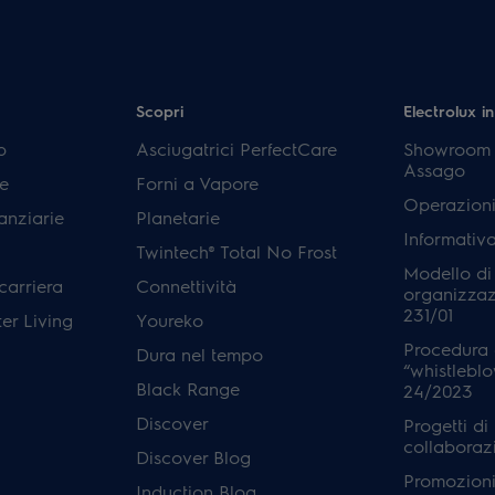
Scopri
Electrolux in
p
Asciugatrici PerfectCare
Showroom E
Assago
e
Forni a Vapore
Operazioni
anziarie
Planetarie
Informativ
Twintech® Total No Frost
Modello di
carriera
Connettività
organizzaz
231/01
er Living
Youreko
Procedura 
Dura nel tempo
“whistleblo
Black Range
24/2023
Discover
Progetti di
collaboraz
Discover Blog
Promozioni 
Induction Blog