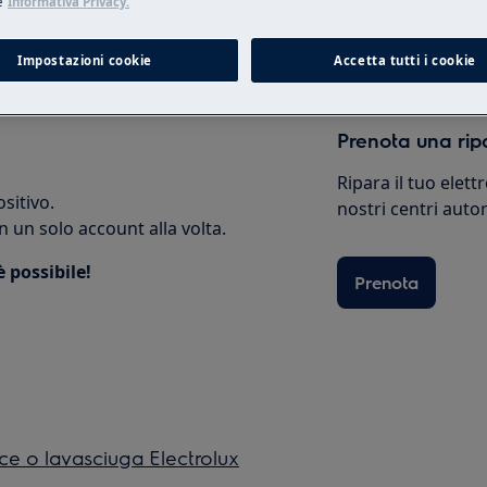
e
Informativa Privacy.
Shop online
Impostazioni cookie
Accetta tutti i cookie
Prenota una rip
Ripara il tuo elet
sitivo.
nostri centri autor
 un solo account alla volta.
 possibile!
Prenota
ice o lavasciuga Electrolux