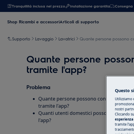
Tranquillità inclusa nel prezzo
Installazione garantita
Consegna 
Shop Ricambi e accessori
Articoli di supporto
Supporto
Lavaggio
Lavatrici
Quante persone possono con
Quante persone posson
tramite l'app?
Problema
Questo si
Quante persone possono controllare con
Utilizziamo 
promozionali
tramite l'app?
nostri partn
Quanti utenti domestici possono utilizzar
Cliccando su
l'app?
esperienza 
tramite l’ap
tracciamento