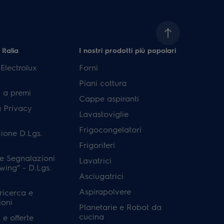
 Italia
I nostri prodotti più popolari
lectrolux
Forni
Piani cottura
 a premi
Cappe aspiranti
a Privacy
Lavastoviglie
Frigocongelatori
ione D.Lgs.
Frigoriferi
e Segnalazioni
Lavatrici
wing” - D.Lgs.
Asciugatrici
Aspirapolvere
 ricerca e
ioni
Planetarie e Robot da
cucina
e offerte