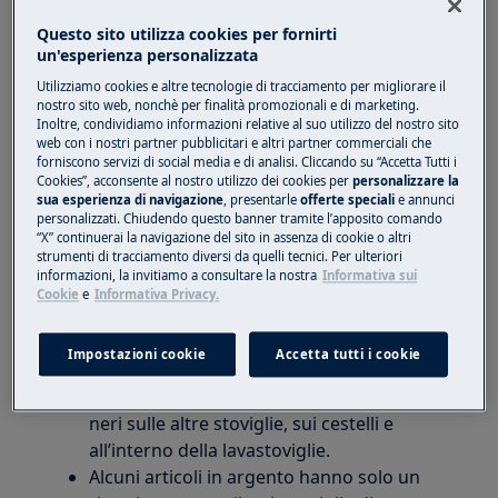
alluminio dopo il lavaggio in lavastoviglie
Questo sito utilizza cookies per fornirti
un'esperienza personalizzata
Vale per
Utilizziamo cookies e altre tecnologie di tracciamento per migliorare il
Lavastoviglie integrata
nostro sito web, nonchè per finalità promozionali e di marketing.
Inoltre, condividiamo informazioni relative al suo utilizzo del nostro sito
Lavastoviglie a libera installazione
web con i nostri partner pubblicitari e altri partner commerciali che
forniscono servizi di social media e di analisi. Cliccando su “Accetta Tutti i
Soluzione:
Cookies”, acconsente al nostro utilizzo dei cookies per
personalizzare la
sua esperienza di navigazione
, presentarle
offerte speciali
e annunci
1. Non lavare gli oggetti in argento o
personalizzati. Chiudendo questo banner tramite l’apposito comando
“X” continuerai la navigazione del sito in assenza di cookie o altri
alluminio in lavastoviglie.
strumenti di tracciamento diversi da quelli tecnici. Per ulteriori
informazioni, la invitiamo a consultare la nostra
Informativa sui
Gli oggetti in alluminio e in argento
Cookie
e
Informativa Privacy.
possono annerirsi a causa delle reazioni di
aria, zolfo e acqua.
Impostazioni cookie
Accetta tutti i cookie
Quando questi oggetti vengono lavati in
lavastoviglie, possono restare dei depositi
neri sulle altre stoviglie, sui cestelli e
all’interno della lavastoviglie.
Alcuni articoli in argento hanno solo un