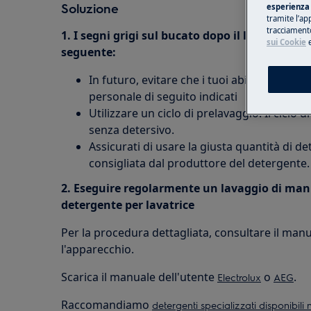
Soluzione
esperienza 
tramite l’ap
tracciamento
1. I segni grigi sul bucato dopo il lavaggio 
sui Cookie
seguente:
In futuro, evitare che i tuoi abiti entrino i
personale di seguito indicati
Utilizzare un ciclo di prelavaggio. Il ciclo
senza detersivo.
Assicurati di usare la giusta quantità di det
consigliata dal produttore del detergente.
2. Eseguire regolarmente un lavaggio di man
detergente per lavatrice
Per la procedura dettagliata, consultare il manu
l'apparecchio.
Scarica il manuale dell'utente
o
.
Electrolux
AEG
Raccomandiamo
detergenti specializzati disponibili