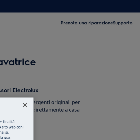
Prenota una riparazione
Supporto
avatrice
sori Electrolux
cessori e detergenti originali per
stico e ricevili direttamente a casa
 finalità
o sito web con i
alisi.
la sua