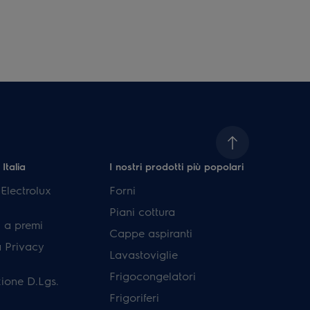
 Italia
I nostri prodotti più popolari
lectrolux
Forni
Piani cottura
 a premi
Cappe aspiranti
a Privacy
Lavastoviglie
Frigocongelatori
ione D.Lgs.
Frigoriferi