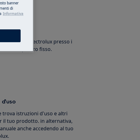
esto banner
umenti di
a
Informativa
arazione
trodomestico Electrolux presso i
izzati e a prezzo fisso.
 d'uso
e trova istruzioni d'uso e altri
 il tuo prodotto. in alternativa,
 manuale anche accedendo al tuo
lux.