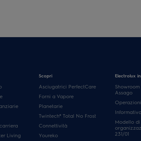
Scopri
Electrolux in
p
Asciugatrici PerfectCare
Showroom E
Assago
e
Forni a Vapore
Operazioni
anziarie
Planetarie
Informativ
Twintech® Total No Frost
Modello di
carriera
Connettività
organizzaz
231/01
er Living
Youreko