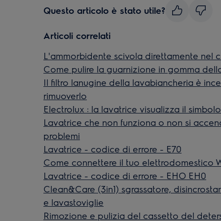
Questo articolo è stato utile?
Articoli correlati
L'ammorbidente scivola direttamente nel c
Come pulire la guarnizione in gomma della
Il filtro lanugine della lavabiancheria è in
rimuoverlo
Electrolux : la lavatrice visualizza il simbol
Lavatrice che non funziona o non si accend
problemi
Lavatrice - codice di errore - E70
Come connettere il tuo elettrodomestico W
Lavatrice - codice di errore - EHO EH0
Clean&Care (3in1) sgrassatore, disincrostan
e lavastoviglie
Rimozione e pulizia del cassetto del deters