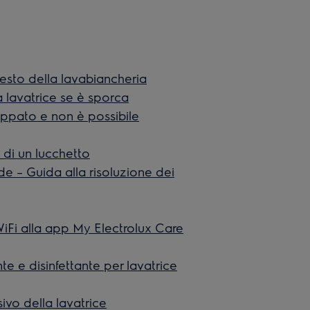
esto della lavabiancheria
 lavatrice se è sporca
ceppato e non è possibile
o di un lucchetto
e – Guida alla risoluzione dei
iFi alla app My Electrolux Care
te e disinfettante per lavatrice
ivo della lavatrice