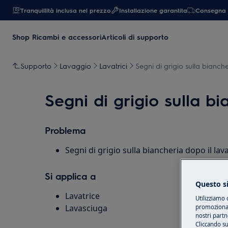
Tranquillità inclusa nel prezzo
Installazione garantita
Consegna 
Shop Ricambi e accessori
Articoli di supporto
Supporto
Lavaggio
Lavatrici
Segni di grigio sulla bianch
Segni di grigio sulla bi
Problema
Segni di grigio sulla biancheria dopo il lav
Si applica a
Questo si
Lavatrice
Utilizziamo 
Lavasciuga
promozionali
nostri partn
Cliccando su