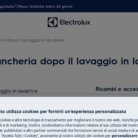
gratuita
Reso Gratuito entro 20 giorni
eria dopo il lavaggio in lavatrice
ancheria dopo il lavaggio in l
Ricambi e acces
aggio in lavatrice
Compra ricambi, ac
il tuo elettrodome
to utilizza cookies per fornirti un'esperienza personalizzata
tua.
cookies e altre tecnologie di tracciamento per migliorare il nostro sito web, nonchè per
 e di marketing. Inoltre, condividiamo informazioni relative al suo utilizzo del nostr
er pubblicitari e altri partner commerciali che forniscono servizi di social media e di an
Shop online
 “Accetta Tutti i Cookies”, acconsente al nostro utilizzo dei cookies per
personalizzare 