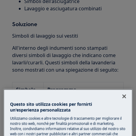
Simboli dell'asciugatrice
Lavaggio e asciugatura combinati
Soluzione
Simboli di lavaggio sui vestiti
All'interno degli indumenti sono stampati
diversi simboli di lavaggio che indicano come
lavarli/curarli. Questi simboli della lavanderia
sono mostrati con una spiegazione di seguito:
Simbolo
Programma
Lavaggio caldo a max 95°C,
Questo sito utilizza cookies per fornirti
un'esperienza personalizzata
programma normale
Utilizziamo cookies e altre tecnologie di tracciamento per migliorare il
nostro sito web, nonchè per finalità promozionali e di marketing.
Lavaggio caldo a max 60°C,
Inoltre, condividiamo informazioni relative al suo utilizzo del nostro sito
programma normale
web con i nostri partner pubblicitari e altri partner commerciali che