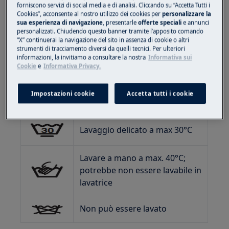
forniscono servizi di social media e di analisi. Cliccando su “Accetta Tutti i
Cookies”, acconsente al nostro utilizzo dei cookies per
personalizzare la
Lavaggio caldo a max 40°C,
sua esperienza di navigazione
, presentarle
offerte speciali
e annunci
personalizzati. Chiudendo questo banner tramite l’apposito comando
programma normale
“X” continuerai la navigazione del sito in assenza di cookie o altri
strumenti di tracciamento diversi da quelli tecnici. Per ulteriori
Lavaggio caldo a max 30°C,
informazioni, la invitiamo a consultare la nostra
Informativa sui
Cookie
e
Informativa Privacy.
programma normale
Impostazioni cookie
Accetta tutti i cookie
Lavaggio delicato a max 40°C
Lavaggio delicato a max 30°C
Lavare a mano a max. 40°C;
potrebbe non essere lavabile in
lavatrice
Non può essere lavato