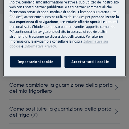
Inoltre, condividiamo informazioni relative al suo utilizzo del nostro sito
web con i nostri partner pubblicitari e altri partner commerciali che
forniscono servizi di social media e di analisi. Cliccando su “Accetta Tutti i
Cookies”, acconsente al nostro utilizzo dei cookies per
personalizzare la
sua esperienza di navigazione
, presentarle
offerte speciali
e annunci
personalizzati. Chiudendo questo banner tramite l’apposito comando
“X” continuerai la navigazione del sito in assenza di cookie o altri
strumenti di tracciamento diversi da quelli tecnici. Per ulteriori
informazioni, la invitiamo a consultare la nostra
Informativa sui
Articoli consigliati per
Cookie
e
Informativa Privacy.
door gaskets
Impostazioni cookie
Accetta tutti i cookie
Come cambiare la guarnizione della porta
del mio frigorifero
Come sostituire la guarnizione della porta
del frigo (7)