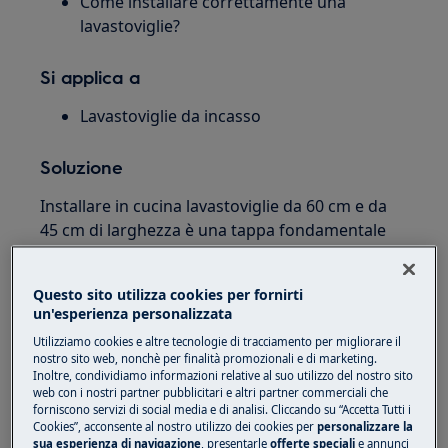
Come installare correttamente una
lavastoviglie?
Si applica a
Lavastoviglie da incasso
Soluzione
Installare in cucina lavastoviglie da 60 cm e da
45 cm di larghezza è una tappa fondamentale
per creare una cucina funzionale ed estetica.
Tuttavia, collegare una lavastoviglie può essere
Questo sito utilizza cookies per fornirti
un'esperienza personalizzata
una sfida che richiede gli strumenti giusti e le
conoscenze tecniche.
Utilizziamo cookies e altre tecnologie di tracciamento per migliorare il
nostro sito web, nonchè per finalità promozionali e di marketing.
Inoltre, condividiamo informazioni relative al suo utilizzo del nostro sito
Nel caso di una lavastoviglie, spesso è difficile
web con i nostri partner pubblicitari e altri partner commerciali che
collegare correttamente le linee dell'acqua in
forniscono servizi di social media e di analisi. Cliccando su “Accetta Tutti i
Cookies”, acconsente al nostro utilizzo dei cookies per
personalizzare la
entrata e in uscita ed evitare che la lavastoviglie
sua esperienza di navigazione
, presentarle
offerte speciali
e annunci