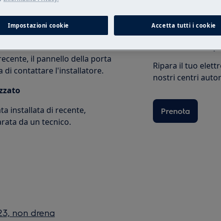
Impostazioni cookie
Accetta tutti i cookie
Prenota una rip
 recente, il pannello della porta
Ripara il tuo elet
i contattare l'installatore.
nostri centri autor
izzato
ta installata di recente,
Prenota
arata da un tecnico.
i23, non drena