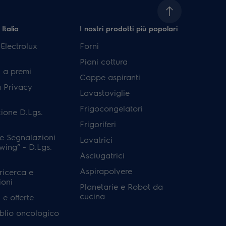
 Italia
I nostri prodotti più popolari
lectrolux
Forni
Piani cottura
 a premi
Cappe aspiranti
a Privacy
Lavastoviglie
Frigocongelatori
ione D.Lgs.
Frigoriferi
e Segnalazioni
Lavatrici
wing” - D.Lgs.
Asciugatrici
Aspirapolvere
 ricerca e
ioni
Planetarie e Robot da
cucina
e offerte
'oblio oncologico