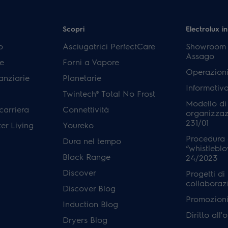
Scopri
Electrolux in
p
Asciugatrici PerfectCare
Showroom E
Assago
e
Forni a Vapore
Operazioni
anziarie
Planetarie
Informativ
Twintech® Total No Frost
Modello di
carriera
Connettività
organizzaz
231/01
er Living
Youreko
Procedura 
Dura nel tempo
“whistleblo
Black Range
24/2023
Discover
Progetti di
collaboraz
Discover Blog
Promozioni 
Induction Blog
Diritto all
Dryers Blog