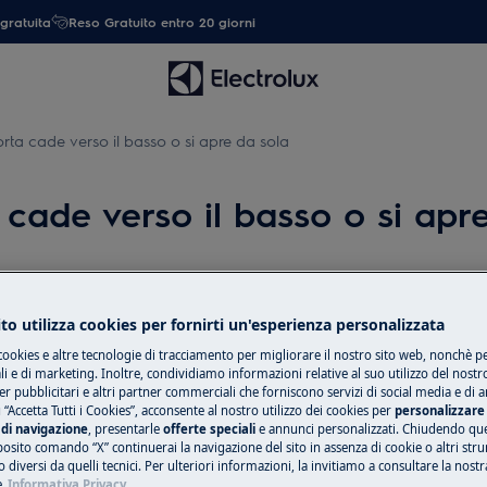
gratuita
Reso Gratuito entro 20 giorni
orta cade verso il basso o si apre da sola
a cade verso il basso o si apr
Ricambi e acces
to utilizza cookies per fornirti un'esperienza personalizzata
Compra ricambi, ac
cookies e altre tecnologie di tracciamento per migliorare il nostro sito web, nonchè per
 e di marketing. Inoltre, condividiamo informazioni relative al suo utilizzo del nostr
asso o si apre da sola
il tuo elettrodome
er pubblicitari e altri partner commerciali che forniscono servizi di social media e di an
tua.
 “Accetta Tutti i Cookies”, acconsente al nostro utilizzo dei cookies per
personalizzare 
di navigazione
, presentarle
offerte speciali
e annunci personalizzati. Chiudendo qu
posito comando “X” continuerai la navigazione del sito in assenza di cookie o altri str
 diversi da quelli tecnici. Per ulteriori informazioni, la invitiamo a consultare la nostr
Shop online
e
Informativa Privacy.