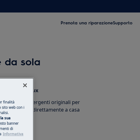
Prenota una riparazione
Supporto
e da sola
sori Electrolux
cessori e detergenti originali per
 finalità
o sito web con i
stico e ricevili direttamente a casa
alisi.
la sua
esto banner
umenti di
a
Informativa