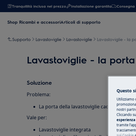
Tranquillità inclusa nel prezzo
Installazione garantita
Consegna 
Shop Ricambi e accessori
Articoli di supporto
Supporto
Lavastoviglie
Lavastoviglie
Lavastoviglie - la p
Lavastoviglie - la port
Soluzione
Questo si
Problema:
Utilizziamo 
promozionali
La porta della lavastoviglie cade verso il b
nostri partn
Cliccando su
Vale per:
esperienza 
tramite l’ap
Lavastoviglie integrata
tracciamento
sui Cookie