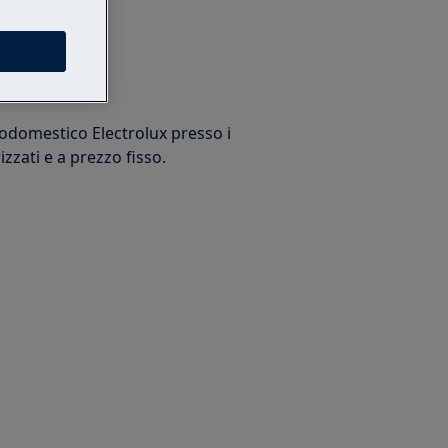
arazione
trodomestico Electrolux presso i
izzati e a prezzo fisso.