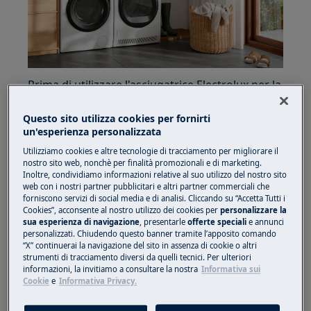
Prima di utilizzare l'asciugatrice Electrolux per la
prima volta, segui alcuni passaggi iniziali per
garantirne un corretto utilizzo.
Questo sito utilizza cookies per fornirti
un'esperienza personalizzata
Utilizziamo cookies e altre tecnologie di tracciamento per migliorare il
Prepararsi per il primo utilizzo
nostro sito web, nonchè per finalità promozionali e di marketing.
Inoltre, condividiamo informazioni relative al suo utilizzo del nostro sito
Assicurati che il tamburo sia vuoto
web con i nostri partner pubblicitari e altri partner commerciali che
forniscono servizi di social media e di analisi. Cliccando su “Accetta Tutti i
Pulire l'interno dell'asciugatrice con un
Cookies”, acconsente al nostro utilizzo dei cookies per
personalizzare la
panno umido
sua esperienza di navigazione
, presentarle
offerte speciali
e annunci
personalizzati. Chiudendo questo banner tramite l’apposito comando
Metti il bucato umido nel cestello
“X” continuerai la navigazione del sito in assenza di cookie o altri
Esegui un programma di 1 ora
strumenti di tracciamento diversi da quelli tecnici. Per ulteriori
informazioni, la invitiamo a consultare la nostra
Informativa sui
NOTA:
All'inizio del ciclo di asciugatura (primi 3-
Cookie
e
Informativa Privacy.
5 min) potrebbe esserci un livello di rumore