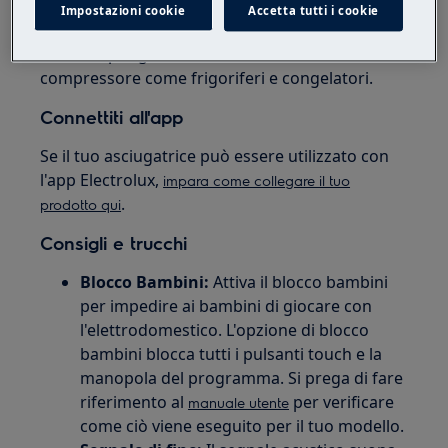
leggermente più alto. Ciò è dovuto
Impostazioni cookie
Accetta tutti i cookie
all'avviamento del compressore. Questo è
normale per gli elettrodomestici dotati di
compressore come frigoriferi e congelatori.
Connettiti all'app
Se il tuo asciugatrice può essere utilizzato con
l'app Electrolux,
impara come collegare il tuo
.
prodotto qui
Consigli e trucchi
Blocco Bambini:
Attiva il blocco bambini
per impedire ai bambini di giocare con
l'elettrodomestico. L'opzione di blocco
bambini blocca tutti i pulsanti touch e la
manopola del programma. Si prega di fare
riferimento al
per verificare
manuale utente
come ciò viene eseguito per il tuo modello.