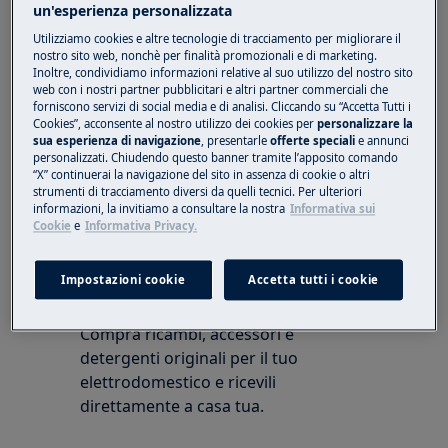
un'esperienza personalizzata
della spedizione
e una email per
tracciare/prenotare la tua consegna
.
Utilizziamo cookies e altre tecnologie di tracciamento per migliorare il
nostro sito web, nonchè per finalità promozionali e di marketing.
Inoltre, condividiamo informazioni relative al suo utilizzo del nostro sito
In caso non avessi ricevuto questa seconda
web con i nostri partner pubblicitari e altri partner commerciali che
email di conferma spedizione, avvisa il Servizio
forniscono servizi di social media e di analisi. Cliccando su “Accetta Tutti i
Cookies”, acconsente al nostro utilizzo dei cookies per
personalizzare la
Clienti
o
: potrebbero esserci dei
Electrolux
AEG
sua esperienza di navigazione
, presentarle
offerte speciali
e annunci
problemi con la disponibilità del prodotto.
personalizzati. Chiudendo questo banner tramite l’apposito comando
“X” continuerai la navigazione del sito in assenza di cookie o altri
Questo articolo è stato utile?
strumenti di tracciamento diversi da quelli tecnici. Per ulteriori
informazioni, la invitiamo a consultare la nostra
Informativa sui
Cookie
e
Informativa Privacy.
Impostazioni cookie
Accetta tutti i cookie
Ricambi e accessori Electrolux
Compra ricambi, accessori e
detergenti originali per il tuo
elettrodomestico e ricevili
direttamente a casa tua.