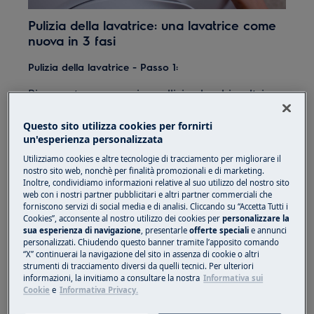
Pulizia della lavatrice: una lavatrice come
nuova in 3 fasi
Pulizia della lavatrice - Passo 1:
Rimuovete con cura i capelli, i pelucchi e altri
residui dalla guarnizione in gomma della vostra
Questo sito utilizza cookies per fornirti
lavatrice. In questo caso vanno bene anche un
un'esperienza personalizzata
detersivo delicato, dell’aceto o dell’acido citrico.
Utilizziamo cookies e altre tecnologie di tracciamento per migliorare il
Pulizia della lavatrice - Passo 2:
nostro sito web, nonchè per finalità promozionali e di marketing.
Inoltre, condividiamo informazioni relative al suo utilizzo del nostro sito
web con i nostri partner pubblicitari e altri partner commerciali che
Togliete il filtro (di solito si trova in basso a
forniscono servizi di social media e di analisi. Cliccando su “Accetta Tutti i
destra della vostra lavatrice) e lavatelo con
Cookies”, acconsente al nostro utilizzo dei cookies per
personalizzare la
acqua pulita
sua esperienza di navigazione
, presentarle
offerte speciali
e annunci
personalizzati. Chiudendo questo banner tramite l’apposito comando
“X” continuerai la navigazione del sito in assenza di cookie o altri
Pulizia in lavatrice - Passo 3:
strumenti di tracciamento diversi da quelli tecnici. Per ulteriori
informazioni, la invitiamo a consultare la nostra
Informativa sui
Aggiungete il detersivo
Super Clean di Electrolux
Cookie
e
Informativa Privacy.
nella lavatrice con un po’ di ammorbidente e