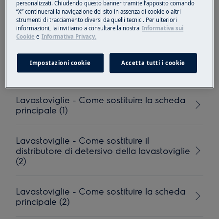
personalizzati. Chiudendo questo banner tramite l’apposito comando
“X” continuerai la navigazione del sito in assenza di cookie o altri
Lavastoviglie - Come sostituire il tubo di
strumenti di tracciamento diversi da quelli tecnici. Per ulteriori
scarico (1)
informazioni, la invitiamo a consultare la nostra
Informativa sui
Cookie
e
Informativa Privacy.
Lavastoviglie - Come sostituire il tubo di
Impostazioni cookie
Accetta tutti i cookie
scarico (3)
Lavastoviglie - Come sostituire la scheda
principale (1)
Lavastoviglie - Come sostituire il
distributore di detersivo della lavastoviglie
(2)
Lavastoviglie - Come sostituire la scheda
principale (2)