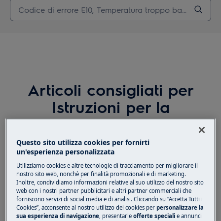
Articoli consigliati per
Istruzioni per la
riparazione -
Lavastoviglie
Questo sito utilizza cookies per fornirti
un'esperienza personalizzata
Utilizziamo cookies e altre tecnologie di tracciamento per migliorare il
nostro sito web, nonchè per finalità promozionali e di marketing.
Inoltre, condividiamo informazioni relative al suo utilizzo del nostro sito
Lavastoviglie - Come sostituire il
web con i nostri partner pubblicitari e altri partner commerciali che
distributore di detersivo della lavastoviglie
forniscono servizi di social media e di analisi. Cliccando su “Accetta Tutti i
(3)
Cookies”, acconsente al nostro utilizzo dei cookies per
personalizzare la
sua esperienza di navigazione
, presentarle
offerte speciali
e annunci