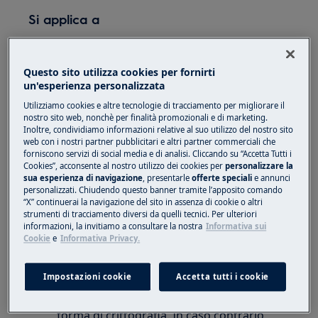
Si applica a
Elettrodomestici con funzione di
connettività
Questo sito utilizza cookies per fornirti
un'esperienza personalizzata
Soluzione
Utilizziamo cookies e altre tecnologie di tracciamento per migliorare il
nostro sito web, nonchè per finalità promozionali e di marketing.
Controlla se la tua connessione di rete WiFi è
Inoltre, condividiamo informazioni relative al suo utilizzo del nostro sito
web con i nostri partner pubblicitari e altri partner commerciali che
aggiornata e crittografata
forniscono servizi di social media e di analisi. Cliccando su “Accetta Tutti i
Cookies”, acconsente al nostro utilizzo dei cookies per
personalizzare la
Eseguire le seguenti istruzioni:
sua esperienza di navigazione
, presentarle
offerte speciali
e annunci
personalizzati. Chiudendo questo banner tramite l’apposito comando
1. Trova la tua connessione Wi-Fi nell'elenco
“X” continuerai la navigazione del sito in assenza di cookie o altri
strumenti di tracciamento diversi da quelli tecnici. Per ulteriori
delle reti disponibili su un dispositivo mobile
informazioni, la invitiamo a consultare la nostra
Informativa sui
di tua scelta.
Cookie
e
Informativa Privacy.
Se vedi un'icona a forma di lucchetto
Impostazioni cookie
Accetta tutti i cookie
accanto al nome della tua rete Wi-Fi,
significa che stai usando una qualche
forma di crittografia. In caso contrario,