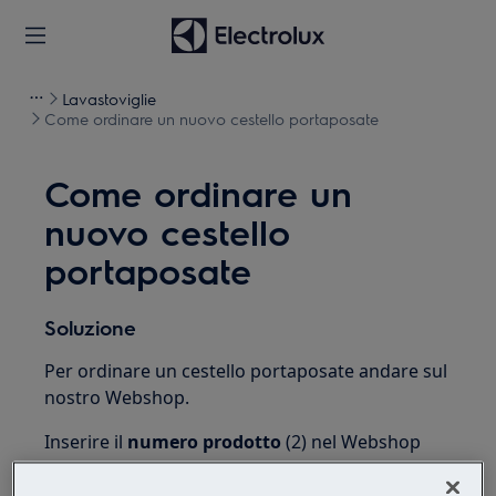
Lavastoviglie
Come ordinare un nuovo cestello portaposate
Come ordinare un
nuovo cestello
portaposate
Soluzione
Per ordinare un cestello portaposate andare sul
nostro Webshop.
Inserire il
numero prodotto
(2) nel Webshop
per essere certi di ricevere le componenti per il
proprio modello specifico di lavastoviglie.