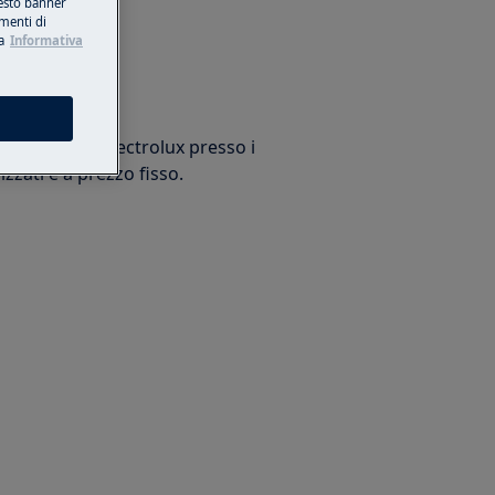
esto banner
umenti di
a
Informativa
arazione
trodomestico Electrolux presso i
izzati e a prezzo fisso.