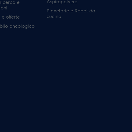
Aspirapolvere
 ricerca e
ioni
Planetarie e Robot da
cucina
e offerte
'oblio oncologico