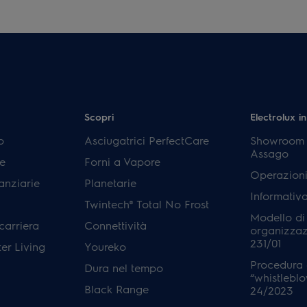
Scopri
Electrolux in
p
Asciugatrici PerfectCare
Showroom E
Assago
e
Forni a Vapore
Operazioni
anziarie
Planetarie
Informativ
Twintech® Total No Frost
Modello di
carriera
Connettività
organizzaz
231/01
er Living
Youreko
Procedura 
Dura nel tempo
“whistleblo
Black Range
24/2023