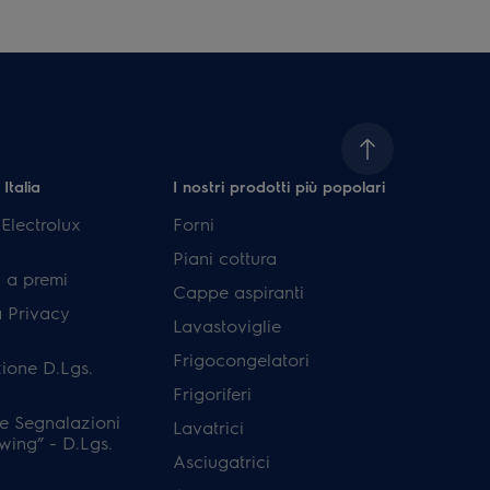
 Italia
I nostri prodotti più popolari
lectrolux
Forni
Piani cottura
 a premi
Cappe aspiranti
a Privacy
Lavastoviglie
Frigocongelatori
ione D.Lgs.
Frigoriferi
e Segnalazioni
Lavatrici
wing” - D.Lgs.
Asciugatrici