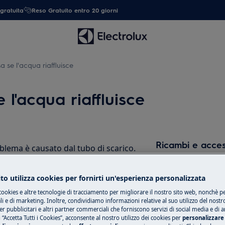
gratuita
Reso Gratuito entro 20 giorni
a se l'acqua riaffluisce
 l'acqua riaffluisce
Ricambi e acces
roblema è causato dal tubo di scarico.
Compra ricambi, ac
il tuo elettrodome
to utilizza cookies per fornirti un'esperienza personalizzata
tua.
cookies e altre tecnologie di tracciamento per migliorare il nostro sito web, nonchè per
 e di marketing. Inoltre, condividiamo informazioni relative al suo utilizzo del nostr
er pubblicitari e altri partner commerciali che forniscono servizi di social media e di an
 “Accetta Tutti i Cookies”, acconsente al nostro utilizzo dei cookies per
personalizzare 
Shop online