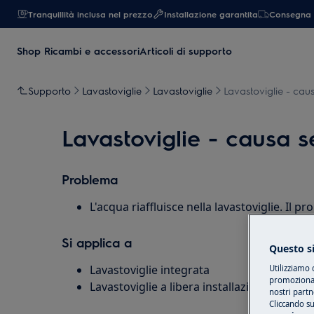
Tranquillità inclusa nel prezzo
Installazione garantita
Consegna 
Shop Ricambi e accessori
Articoli di supporto
Supporto
Lavastoviglie
Lavastoviglie
Lavastoviglie - caus
Lavastoviglie - causa se
Problema
L'acqua riaffluisce nella lavastoviglie. Il p
Si applica a
Questo si
Lavastoviglie integrata
Utilizziamo 
promozionali
Lavastoviglie a libera installazione
nostri partn
Cliccando su