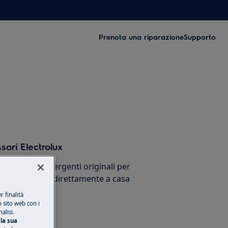
Prenota una riparazione
Supporto
sori Electrolux
cessori e detergenti originali per
stico e ricevili direttamente a casa
 finalità
o sito web con i
alisi.
la sua