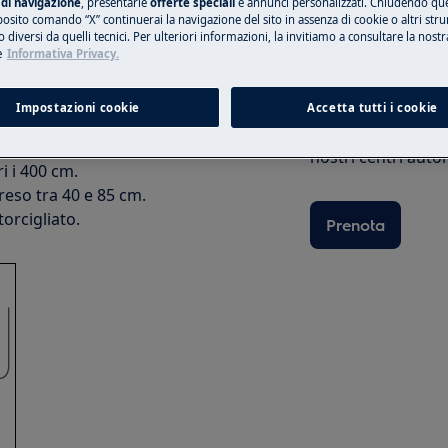
di navigazione
, presentarle
offerte speciali
e annunci personalizzati. Chiudendo qu
posito comando “X” continuerai la navigazione del sito in assenza di cookie o altri str
 diversi da quelli tecnici. Per ulteriori informazioni, la invitiamo a consultare la nostr
e
Informativa Privacy.
installato correttamente.
Prenota una rip
Impostazioni cookie
Accetta tutti i cookie
Ripara il tuo elet
nostri centri autor
i i 400 cm.
reso tra 40 e 85 cm.
orcigliato.
Prenota