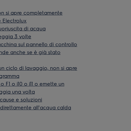
non si apre completamente
 Electrolux
uoriuscita di acqua
eggia 3 volte
cchina sul pannello di controllo
cende anche se è già stato
n ciclo di lavaggio, non si apre
rogramma
o F1 o i10 o i11 o emette un
ggia una volta
 cause e soluzioni
o direttamente all'acqua calda