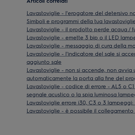
Articoli correlati
Lavastoviglie - l'erogatore del detersivo 
Simboli e programmi della tua lavastoviglie
Lavastoviglie - il prodotto perde acqua / f
Lavastoviglie - emette 3 bip o il LED lamp
Lavastoviglie - messaggio di cura della ma
Lavastoviglie - l'indicatore del sale si ac
aggiunto sale
Lavastoviglie - non si accende, non avvia u
automaticamente la porta alla fine del p
Lavastoviglie - codice di errore - AL5 o C1 
segnale acustico o la spia luminosa lampe
Lavastoviglie errore i30, C3 o 3 lampeggi:
Lavastoviglie - è possibile il collegament