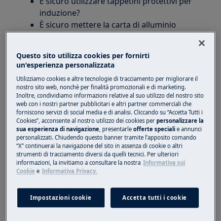
È sicuro utilizzare tappetini protettivi per
induzione?
È sicuro mettere la carta di alluminio
sull'induzione?
Questo sito utilizza cookies per fornirti
Si applica a
un'esperienza personalizzata
Utilizziamo cookies e altre tecnologie di tracciamento per migliorare il
tutti i piani cottura a induzione
nostro sito web, nonchè per finalità promozionali e di marketing.
Inoltre, condividiamo informazioni relative al suo utilizzo del nostro sito
Soluzione
web con i nostri partner pubblicitari e altri partner commerciali che
forniscono servizi di social media e di analisi. Cliccando su “Accetta Tutti i
Cookies”, acconsente al nostro utilizzo dei cookies per
personalizzare la
Non posizionare fogli di alluminio o altri
sua esperienza di navigazione
, presentarle
offerte speciali
e annunci
materiali sulla superficie del piano cottura a
personalizzati. Chiudendo questo banner tramite l’apposito comando
“X” continuerai la navigazione del sito in assenza di cookie o altri
induzione, inclusi i "tappetini protettivi per
strumenti di tracciamento diversi da quelli tecnici. Per ulteriori
induzione". Gli effetti negativi potenziali
informazioni, la invitiamo a consultare la nostra
Informativa sui
includono:
Cookie
e
Informativa Privacy.
odori indesiderati
Impostazioni cookie
Accetta tutti i cookie
prestazioni di cottura inferiori
macchie, punti o segni sulla superficie del