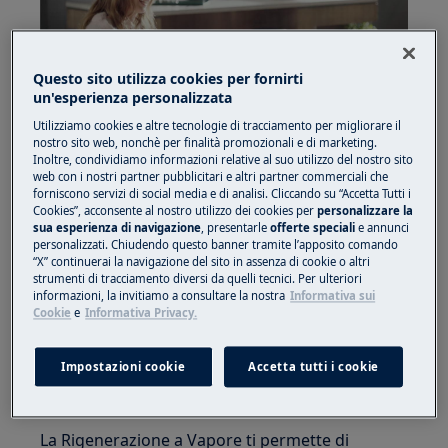
Grazie a Steam Regeneration i tuoi avanzi
Questo sito utilizza cookies per fornirti
verranno chiamati con molti nomi... come
un'esperienza personalizzata
gustoso, squisito e delizioso!
Utilizziamo cookies e altre tecnologie di tracciamento per migliorare il
nostro sito web, nonchè per finalità promozionali e di marketing.
Comprendiamo perfettamente che quando si
Inoltre, condividiamo informazioni relative al suo utilizzo del nostro sito
web con i nostri partner pubblicitari e altri partner commerciali che
tratta di mangiare gli avanzi, è qualcosa che di
forniscono servizi di social media e di analisi. Cliccando su “Accetta Tutti i
solito non ti entusiasma. Quando l'hai mangiato
Cookies”, acconsente al nostro utilizzo dei cookies per
personalizzare la
sua esperienza di navigazione
, presentarle
offerte speciali
e annunci
per la prima volta, era tutto ciò che il tuo palato
personalizzati. Chiudendo questo banner tramite l’apposito comando
sognava. Ma ora è la cucina di ieri... Cosa
“X” continuerai la navigazione del sito in assenza di cookie o altri
accadrebbe se potessi rendere il tuo cibo di ieri,
strumenti di tracciamento diversi da quelli tecnici. Per ulteriori
informazioni, la invitiamo a consultare la nostra
Informativa sui
buono come quando l'hai mangiato la prima
Cookie
e
Informativa Privacy.
volta? Bene, con la funzione di rigenerazione del
vapore dei nostri forni a vapore Electrolux, ora
Impostazioni cookie
Accetta tutti i cookie
puoi farlo!
La Rigenerazione a Vapore ti permette di