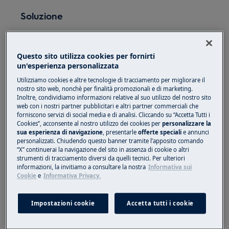
Soluzione
La
ruggine
sull'acciaio inossidabile può essere
causata da un
deterioramento del microstrato
Questo sito utilizza cookies per fornirti
superficiale dell'acciaio
. Il microstrato di
un'esperienza personalizzata
ossido di cromo, se graffiato o danneggiato da
Utilizziamo cookies e altre tecnologie di tracciamento per migliorare il
sostanze chimiche, lascia sensibile il piano e lo
nostro sito web, nonchè per finalità promozionali e di marketing.
rende aggredibile dall'umidità con conseguente
Inoltre, condividiamo informazioni relative al suo utilizzo del nostro sito
web con i nostri partner pubblicitari e altri partner commerciali che
formazione di ruggine.
forniscono servizi di social media e di analisi. Cliccando su “Accetta Tutti i
Cookies”, acconsente al nostro utilizzo dei cookies per
personalizzare la
Si raccomanda pertanto di non utilizzare
sua esperienza di navigazione
, presentarle
offerte speciali
e annunci
sull'apparecchio detergenti abrasivi come
personalizzati. Chiudendo questo banner tramite l’apposito comando
“X” continuerai la navigazione del sito in assenza di cookie o altri
candeggina e detergenti a base di acido
strumenti di tracciamento diversi da quelli tecnici. Per ulteriori
cloridrico.
informazioni, la invitiamo a consultare la nostra
Informativa sui
Cookie
e
Informativa Privacy.
Anche i residui di sale e aceto della cottura
lasciati sul piano cottura possono causare
Impostazioni cookie
Accetta tutti i cookie
macchie biancastre che poi potrebbero
trasformarsi in ruggine.