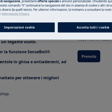
di navigazione
, presentarle
offerte speciali
e annunci personalizzati. Chiudendo qu
posito comando “X” continuerai la navigazione del sito in assenza di cookie o altri str
 diversi da quelli tecnici. Per ulteriori informazioni, la invitiamo a consultare la nostr
nseBoil®
e
Informativa Privacy.
Prenota una rip
Impostazioni cookie
Accetta tutti i cookie
ura sia asciutta.
Ripara il tuo elet
nostri centri autor
e un tegame vuoto.
per la funzione SenseBoil®
Prenota
pentole in ghisa e antiaderenti, ad
smaltato per ottenere i migliori
shop.