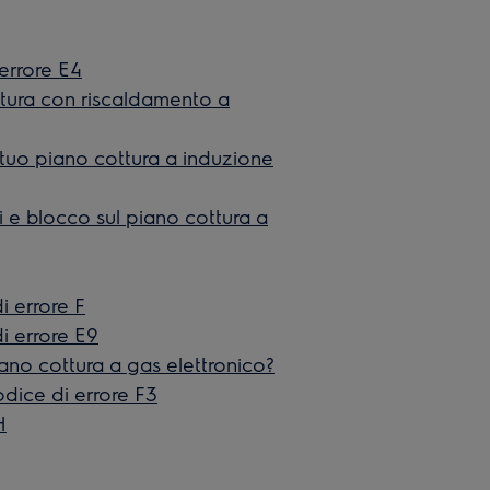
 errore E4
ttura con riscaldamento a
 tuo piano cottura a induzione
 e blocco sul piano cottura a
i errore F
di errore E9
no cottura a gas elettronico?
odice di errore F3
H