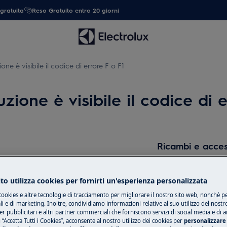
gratuita
Reso Gratuito entro 20 giorni
one è visibile il codice di errore F o F1
zione è visibile il codice di 
Ricambi e acces
Compra ricambi, ac
ay del piano cottura a induzione
il tuo elettrodome
to utilizza cookies per fornirti un'esperienza personalizzata
lay del piano cottura a induzione
tua.
cookies e altre tecnologie di tracciamento per migliorare il nostro sito web, nonchè per
 e di marketing. Inoltre, condividiamo informazioni relative al suo utilizzo del nostr
er pubblicitari e altri partner commerciali che forniscono servizi di social media e di an
Boil®
 “Accetta Tutti i Cookies”, acconsente al nostro utilizzo dei cookies per
personalizzare 
Shop online