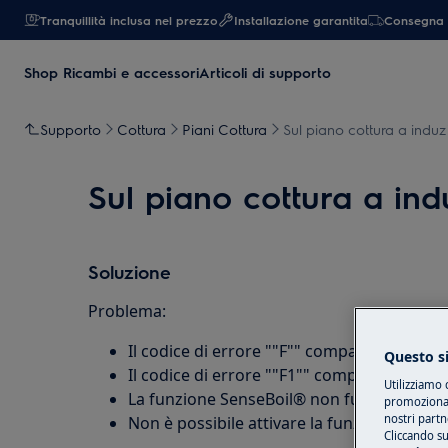
Tranquillità inclusa nel prezzo
Installazione garantita
Consegna 
Shop Ricambi e accessori
Articoli di supporto
Supporto
Cottura
Piani Cottura
Sul piano cottura a induzi
Sul piano cottura a indu
Soluzione
Problema:
Il codice di errore ""F"" compare sul displ
Questo si
Il codice di errore ""F1"" compare sul disp
Utilizziamo 
La funzione SenseBoil® non funziona
promozionali
nostri partn
Non è possibile attivare la funzione Sense
Cliccando su