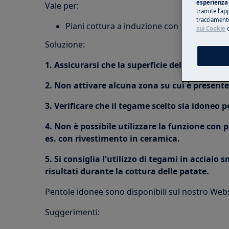
esperienza 
Vale per:
tramite l’ap
tracciamento
Piani cottura a induzione con funzione Se
sui Cookie
Soluzione:
1. Assicurarsi che la superficie del piano cott
2. Non attivare alcuna zona su cui è present
3. Verificare che il tegame scelto sia idoneo 
4. Non è possibile utilizzare la funzione con 
es. con rivestimento in ceramica.
5. Si consiglia l'utilizzo di tegami in acciaio 
risultati durante la cottura delle patate.
Pentole idonee sono disponibili sul nostro Web
Suggerimenti: