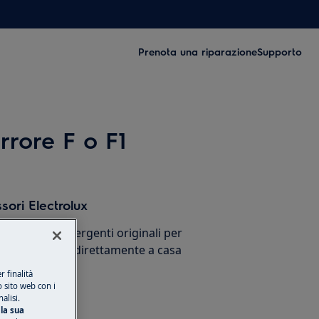
Prenota una riparazione
Supporto
errore F o F1
sori Electrolux
cessori e detergenti originali per
stico e ricevili direttamente a casa
 finalità
o sito web con i
alisi.
la sua