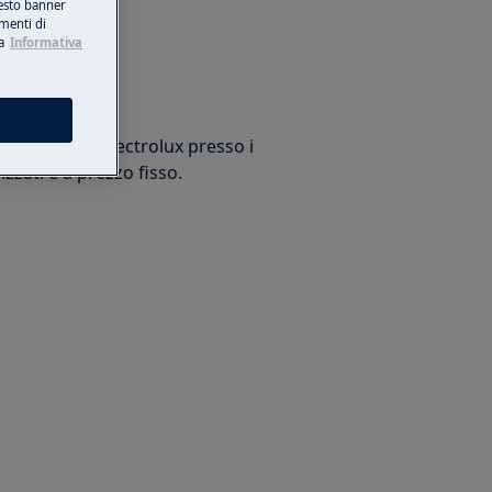
esto banner
umenti di
a
Informativa
arazione
trodomestico Electrolux presso i
izzati e a prezzo fisso.