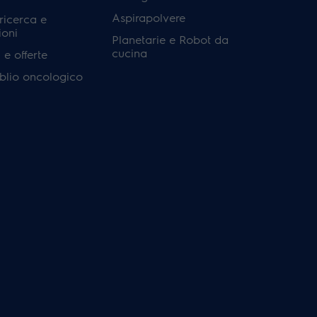
Aspirapolvere
 ricerca e
ioni
Planetarie e Robot da
cucina
e offerte
'oblio oncologico