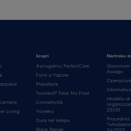
Scopri
Electrolux in
p
Asciugatrici PerfectCare
Showroom E
Assago
e
Forni a Vapore
Operazioni
anziarie
Planetarie
Informativ
Twintech® Total No Frost
Modello di
carriera
Connettività
organizzaz
231/01
er Living
Youreko
Procedura 
Dura nel tempo
“whistleblo
Black Range
24/2023