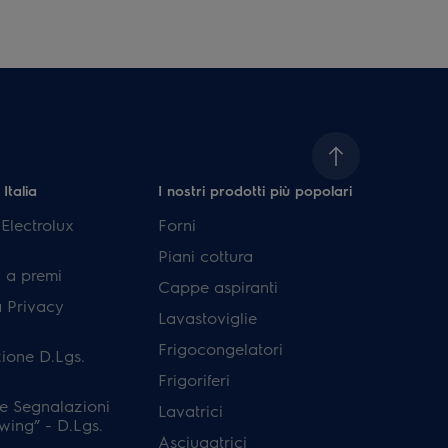
 Italia
I nostri prodotti più popolari
lectrolux
Forni
Piani cottura
 a premi
Cappe aspiranti
a Privacy
Lavastoviglie
Frigocongelatori
ione D.Lgs.
Frigoriferi
e Segnalazioni
Lavatrici
wing” - D.Lgs.
Asciugatrici