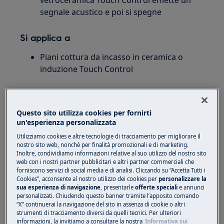
vetroceramica Touch Control emette un
segnale acustico e poi si spegne
Si applica a
Piani cottura da incasso in ceramica o
induzione Touch Control
Soluzione
Questo sito utilizza cookies per fornirti
La nostra gamma di piani cottura con pannello
un'esperienza personalizzata
touch control è dotata di una funzione di
spegnimento automatico che disattiva il piano
Utilizziamo cookies e altre tecnologie di tracciamento per migliorare il
nostro sito web, nonchè per finalità promozionali e di marketing.
cottura in determinate circostanze.
Inoltre, condividiamo informazioni relative al suo utilizzo del nostro sito
web con i nostri partner pubblicitari e altri partner commerciali che
Sia per i piani cottura in ceramica che a
forniscono servizi di social media e di analisi. Cliccando su “Accetta Tutti i
Cookies”, acconsente al nostro utilizzo dei cookies per
personalizzare la
induzione con controllo touch:
sua esperienza di navigazione
, presentarle
offerte speciali
e annunci
personalizzati. Chiudendo questo banner tramite l’apposito comando
Se qualcosa si rovescia sul pannello di
“X” continuerai la navigazione del sito in assenza di cookie o altri
controllo durante il funzionamento del
strumenti di tracciamento diversi da quelli tecnici. Per ulteriori
informazioni, la invitiamo a consultare la nostra
Informativa sui