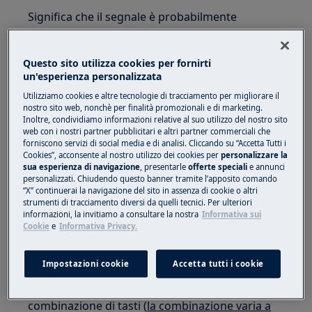
Significa che il segnale è probabilmente
disattivato. Il segnale è normalmente attivo, per
impostazione predefinita.
Questo sito utilizza cookies per fornirti
un'esperienza personalizzata
Le impostazioni di base della lavastoviglie
possono essere modificate accedendo alla
Utilizziamo cookies e altre tecnologie di tracciamento per migliorare il
nostro sito web, nonchè per finalità promozionali e di marketing.
modalità Impostazioni. Per navigare utilizza la
Inoltre, condividiamo informazioni relative al suo utilizzo del nostro sito
barra di selezione MY TIME.
web con i nostri partner pubblicitari e altri partner commerciali che
forniscono servizi di social media e di analisi. Cliccando su “Accetta Tutti i
Cookies”, acconsente al nostro utilizzo dei cookies per
personalizzare la
sua esperienza di navigazione
, presentarle
offerte speciali
e annunci
personalizzati. Chiudendo questo banner tramite l’apposito comando
“X” continuerai la navigazione del sito in assenza di cookie o altri
strumenti di tracciamento diversi da quelli tecnici. Per ulteriori
informazioni, la invitiamo a consultare la nostra
Informativa sui
Cookie
e
Informativa Privacy.
Impostazioni cookie
Accetta tutti i cookie
Per accedere alla modalità Impostazioni, tenere
premuta contemporaneamente la corretta
combinazione di tasti (
la combinazione varia a