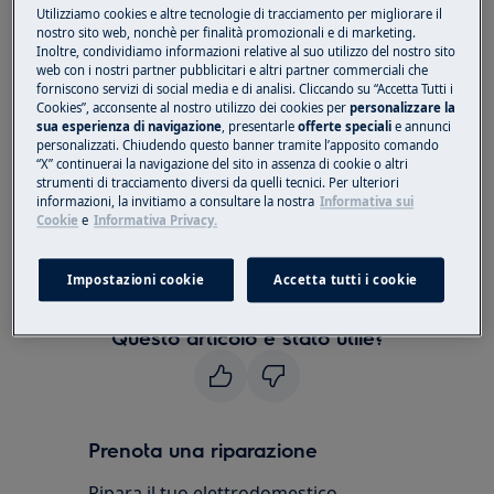
Utilizziamo cookies e altre tecnologie di tracciamento per migliorare il
nostro sito web, nonchè per finalità promozionali e di marketing.
La causa più comune è che la email con il
Inoltre, condividiamo informazioni relative al suo utilizzo del nostro sito
collegamento di attivazione della password
web con i nostri partner pubblicitari e altri partner commerciali che
potrebbe essere stata ricevuta in una cartella di
forniscono servizi di social media e di analisi. Cliccando su “Accetta Tutti i
Cookies”, acconsente al nostro utilizzo dei cookies per
personalizzare la
posta indesiderata o in una cartella spam
sua esperienza di navigazione
, presentarle
offerte speciali
e annunci
personalizzati. Chiudendo questo banner tramite l’apposito comando
Controlla le tue cartelle di posta
“X” continuerai la navigazione del sito in assenza di cookie o altri
strumenti di tracciamento diversi da quelli tecnici. Per ulteriori
indesiderata / spam
informazioni, la invitiamo a consultare la nostra
Informativa sui
Prova a svuotare la cache del tuo browser
Cookie
e
Informativa Privacy.
Prova a utilizzare un browser diverso
Contatta il nostro team chiamando o
Impostazioni cookie
Accetta tutti i cookie
utilizzando il nostro modulo di contatto
Questo articolo è stato utile?
Prenota una riparazione
Ripara il tuo elettrodomestico